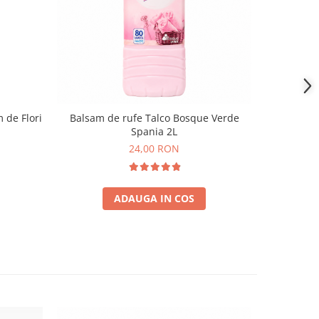
NOU
 de Flori
Balsam de rufe Talco Bosque Verde
Balsam de 
Spania 2L
24,00 RON
ADAUGA IN COS