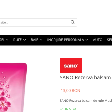
SEI
RUFE
BAIE
INGRIJIRE PERSONALA
AUTO
SE
SANO Rezerva balsam d
13,00 RON
SANO Rezerva balsam de rufe Musk,
IN STOC