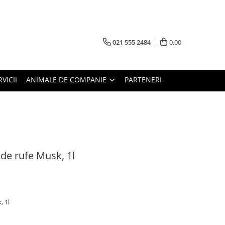
021 555 2484
0,00
RVICII
ANIMALE DE COMPANIE
PARTENERI
e rufe Musk, 1l
 1l