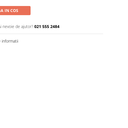
A IN COS
Ai nevoie de ajutor?
021 555 2484
informatii