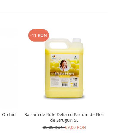
-11 RON
t Orchid
Balsam de Rufe Delia cu Parfum de Flori
Balsam 
de Struguri 5L
80,00 RON
69,00 RON