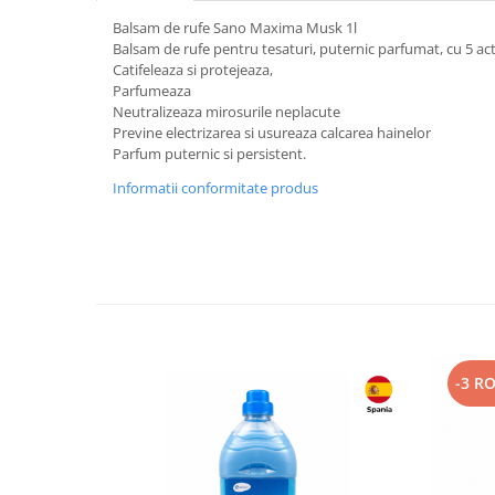
Balsam de rufe Sano Maxima Musk 1l
Plasturi
Balsam de rufe pentru tesaturi, puternic parfumat, cu 5 act
Produse incontinenta
Catifeleaza si protejeaza,
Parfumeaza
Sampon
Neutralizeaza mirosurile neplacute
Sare de baie
Previne electrizarea si usureaza calcarea hainelor
Parfum puternic si persistent.
Servetele Umede
Informatii conformitate produs
-3 R