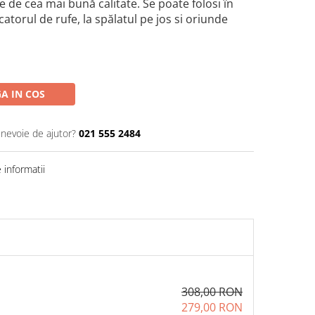
e de cea mai bună calitate. Se poate folosi în
atorul de rufe, la spălatul pe jos si oriunde
A IN COS
 nevoie de ajutor?
021 555 2484
informatii
308,00 RON
279,00 RON