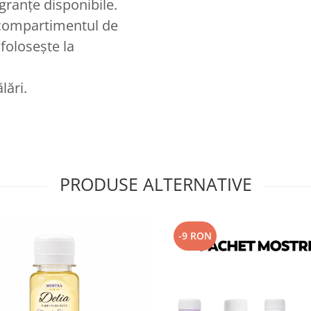
agranțe disponibile.
n compartimentul de
 folosește la
lări.
PRODUSE ALTERNATIVE
-9 RON