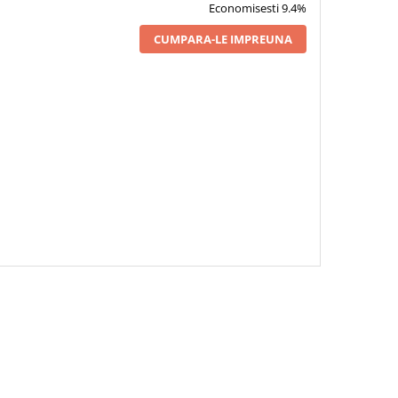
Economisesti 9.4%
CUMPARA-LE IMPREUNA
USIA PARFUM DE RUFE
1 x L'OUSIA PARFUM DE RUFE
1 x L'OUSIA PARFUM D
AVANDA 200G
BLUE OCEAN 200G
GREEN FOREST 20