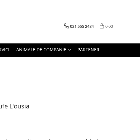
021 555 2484
0,00
RVICII
ANIMALE DE COMPANIE
PARTENERI
fe L'ousia