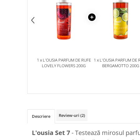
Plasturi
Produse incontinenta
Sampon
Sare de baie
Servetele Umede
1 x L'OUSIA PARFUM DE RUFE
1 x L'OUSIA PARFUM DE 
LOVELY FLOWERS 200G
BERGAMOTTO 200G
Review-uri
(2)
Descriere
L'ousia Set 7
- Testează mirosul parfu