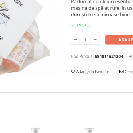
Parfumat cu uleiuri esențial
mașina de spălat rufe, în usc
dorești tu să miroase bine.
IN STOC
ADAUG
Cod Produs:
684811621304
Ai
Adauga la Favorite
Cere 