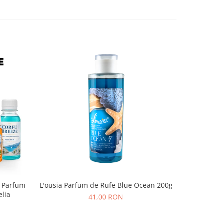
, Parfum
L'ousia Parfum de Rufe Blue Ocean 200g
Parfu
elia
Me
41,00 RON