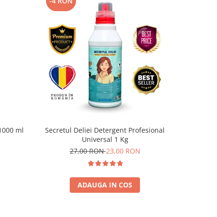
-4 RON
1000 ml
Secretul Deliei Detergent Profesional
Universal 1 Kg
reutilizabi
27,00 RON
23,00 RON
ADAUGA IN COS