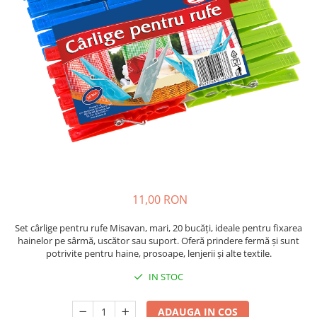
Insecticide
Ceaiuri
Dezinfectante
Cosmetice
Absorbanti de Umiditate & Rezerve
Vopsea Par
Bioactivatori & Tratamente Fose
Ingrijire Par
Septice
Ingrijire corp
Manusi Protectie
Ingrijire maini
Ingrijire picioare
Solutii curatare mobila
Ingrijire Urechi
Îngrijire Ten
Curatare Intretinere Incaltaminte
11,00 RON
Farmaceutice
Set cârlige pentru rufe Misavan, mari, 20 bucăți, ideale pentru fixarea
Gel de Dus
hainelor pe sârmă, uscător sau suport. Oferă prindere fermă și sunt
potrivite pentru haine, prosoape, lenjerii și alte textile.
Igiena Orala
Make-up
IN STOC
Fond de ten
ADAUGA IN COS
Rujuri