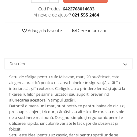
Plasturi
Cod Produs:
6422768014633
Ai nevoie de ajutor?
021 555 2484
Produse incontinenta
Sampon
Adauga la Favorite
Cere informatii
Sare de baie
Servetele Umede
Descriere
Setul de cârlige pentru rufe Misavan, mari, 20 bucăți/set, este
alegerea practică pentru uscarea hainelor în siguranță, atât în
interior, cât și în exterior. Cârligele au o prindere fermă și ajută la
fixarea rufelor pe sârmă, uscător sau suport, prevenind
alunecarea acestora în timpul uscării.
Datorită dimensiunii mari, sunt potrivite pentru haine de zi cu zi,
prosoape, lenjerii, tricouri, cămăși sau alte textile care au nevoie
de o susținere mai bună. Designul simplu și ergonomic permite
utilizarea rapidă, iar culorile variate le fac ușor de observat și
folosit.
Setul este ideal pentru uz casnic, dar și pentru spații unde se