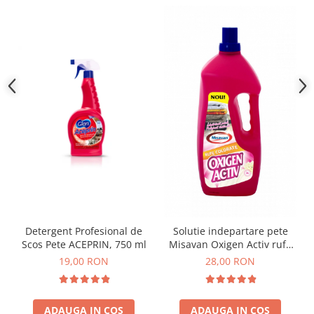
Detergent Profesional de
Solutie indepartare pete
Scos Pete ACEPRIN, 750 ml
Misavan Oxigen Activ rufe
colorate 2l
19,00 RON
28,00 RON
ADAUGA IN COS
ADAUGA IN COS