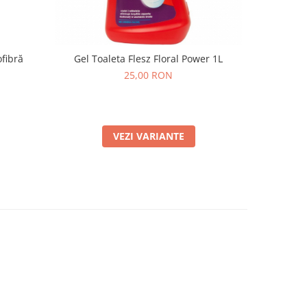
fibră
Gel Toaleta Flesz Floral Power 1L
Mega Rola
de Ani
25,00 RON
Ex
VEZI VARIANTE