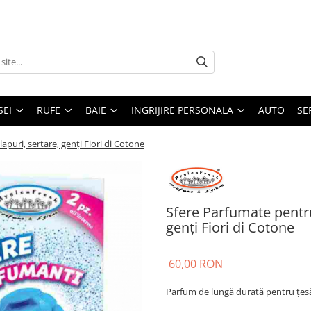
SEI
RUFE
BAIE
INGRIJIRE PERSONALA
AUTO
SE
puri, sertare, genți Fiori di Cotone
Sfere Parfumate pentru
genți Fiori di Cotone
60,00 RON
Parfum
de lungă durată pentru țes