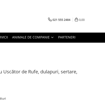
021 555 2484
0,00
RVICII
ANIMALE DE COMPANIE
PARTENERI
 Uscător de Rufe, dulapuri, sertare,
ături