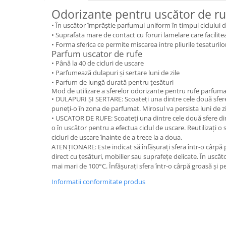
Odorizante pentru uscător de ru
Plasturi
• În uscător împrăștie parfumul uniform în timpul ciclului 
Produse incontinenta
• Suprafata mare de contact cu foruri lamelare care facilite
Sampon
• Forma sferica ce permite miscarea intre pliurile tesaturilor 
Parfum uscator de rufe
Sare de baie
• Până la 40 de cicluri de uscare
• Parfumează dulapuri și sertare luni de zile
Servetele Umede
• Parfum
de lungă durată pentru țesături
Mod de utilizare a sferelor odorizante pentru rufe parfum
• DULAPURI ȘI SERTARE: Scoateți una dintre cele două sfere 
puneți-o în zona de parfumat. Mirosul va persista luni de zi
• USCATOR DE RUFE: Scoateți una dintre cele două sfere din 
o în uscător pentru a efectua ciclul de uscare. Reutilizați 
cicluri de uscare înainte de a trece la a doua.
ATENȚIONARE: Este indicat să înfășurați sfera într-o cârpă
direct cu țesături, mobilier sau suprafețe delicate. În uscăto
mai mari de 100°C. Înfășurați sfera într-o cârpă groasă și
Informatii conformitate produs