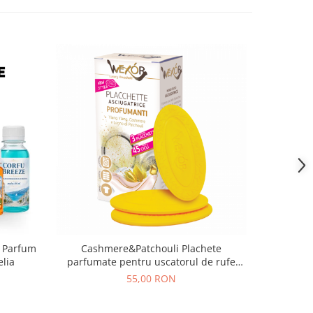
, Parfum
Cashmere&Patchouli Plachete
Suav 
elia
parfumate pentru uscatorul de rufe
Ylang Ylang 3 buc
55,00 RON