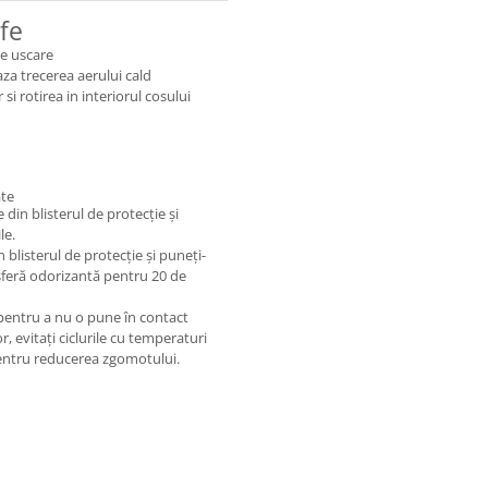
fe
de uscare
aza trecerea aerului cald
si rotirea in interiorul cosului
ate
din blisterul de protecție și
le.
blisterul de protecție și puneți-
o sferă odorizantă pentru 20 de
 pentru a nu o pune în contact
r, evitați ciclurile cu temperaturi
 pentru reducerea zgomotului.