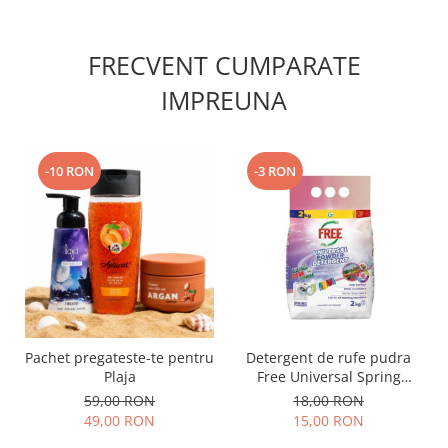
FRECVENT CUMPARATE
IMPREUNA
-10 RON
-3 RON
Pachet pregateste-te pentru
Detergent de rufe pudra
Plaja
Free Universal Spring
Flowers 2 kg
59,00 RON
18,00 RON
49,00 RON
15,00 RON