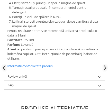
Clătiți sertarul și puneți-l înapoi în mașina de spălat.
Turnați restul produsului în compartimentul pentru
detergent.
Porniți un ciclu de spălare la 60°C.
La final, ștergeți eventualele reziduuri de pe garnitura și ușa
mașinii de spălat.
Pentru rezultate optime, se recomandă utilizarea produsului o
dată la 3 luni.
Cantitate:
250 ml
Parfum:
Lavandă
Atenție:
produsul poate provoca iritații oculare. A nu se lăsa la
îndemâna copiilor. Citiți instrucțiunile de pe ambalaj înainte de
utilizare.
Informatii conformitate produs
Review-uri
(0)
FAQ
PRODUSE ALTERNATIVE