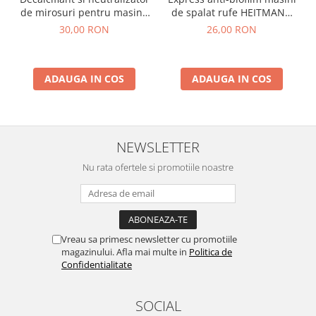
de mirosuri pentru masina
de spalat rufe HEITMANN
de spalat rufe, Long Life,
250 g
30,00 RON
26,00 RON
0.25 L
ADAUGA IN COS
ADAUGA IN COS
NEWSLETTER
Nu rata ofertele si promotiile noastre
Vreau sa primesc newsletter cu promotiile
magazinului. Afla mai multe in
Politica de
Confidentialitate
SOCIAL