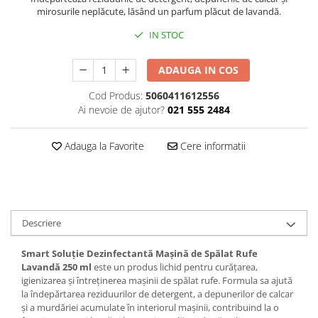
mirosurile neplăcute, lăsând un parfum plăcut de lavandă.
Plasturi
IN STOC
Produse incontinenta
Sampon
ADAUGA IN COS
Sare de baie
Cod Produs:
5060411612556
Servetele Umede
Ai nevoie de ajutor?
021 555 2484
Adauga la Favorite
Cere informatii
Descriere
Smart Soluție Dezinfectantă Mașină de Spălat Rufe
Lavandă 250 ml
este un produs lichid pentru curățarea,
igienizarea și întreținerea mașinii de spălat rufe. Formula sa ajută
la îndepărtarea reziduurilor de detergent, a depunerilor de calcar
și a murdăriei acumulate în interiorul mașinii, contribuind la o