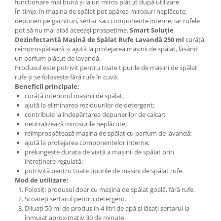
funcționare mai bună și la un miros plăcut după utilizare.
În timp, în mașina de spălat pot apărea mirosuri neplăcute,
depuneri pe garnituri, sertar sau componente interne, iar rufele
pot să nu mai aibă aceeași prospețime.
Smart Soluție
Dezinfectantă Mașină de Spălat Rufe Lavandă 250 ml
curăță,
reîmprospătează și ajută la protejarea mașinii de spălat, lăsând
un parfum plăcut de lavandă.
Produsul este potrivit pentru toate tipurile de mașini de spălat
rufe și se folosește fără rufe în cuvă.
Beneficii principale:
curăță interiorul mașinii de spălat;
ajută la eliminarea reziduurilor de detergent;
contribuie la îndepărtarea depunerilor de calcar;
neutralizează mirosurile neplăcute;
reîmprospătează mașina de spălat cu parfum de lavandă;
ajută la protejarea componentelor interne;
prelungește durata de viață a mașinii de spălat prin
întreținere regulată;
potrivită pentru toate tipurile de mașini de spălat rufe.
Mod de utilizare:
Folosiți produsul doar cu mașina de spălat goală, fără rufe.
Scoateți sertarul pentru detergent.
Diluați 50 ml de produs în 4 litri de apă și lăsați sertarul la
înmuiat aproximativ 30 de minute.