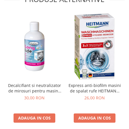
Decalcifiant si neutralizator
Express anti-biofilm masini
de mirosuri pentru masina
de spalat rufe HEITMANN
de spalat rufe, Long Life,
250 g
30,00 RON
26,00 RON
0.25 L
ADAUGA IN COS
ADAUGA IN COS