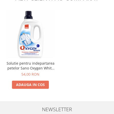
Solutie pentru indepartarea
petelor Sano Oxygen White
3l
54,00 RON
ADAUGA IN COS
NEWSLETTER