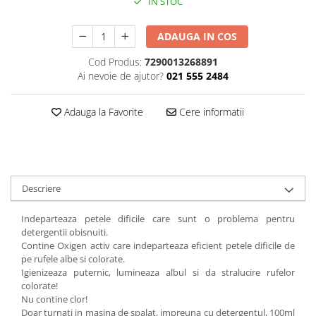
IN STOC
Plasturi
ADAUGA IN COS
Produse incontinenta
Cod Produs:
7290013268891
Sampon
Ai nevoie de ajutor?
021 555 2484
Sare de baie
Servetele Umede
Adauga la Favorite
Cere informatii
Descriere
Indeparteaza petele dificile care sunt o problema pentru
detergentii obisnuiti.
Contine Oxigen activ care indeparteaza eficient petele dificile de
pe rufele albe si colorate.
Igienizeaza puternic, lumineaza albul si da stralucire rufelor
colorate!
Nu contine clor!
Doar turnati in masina de spalat, impreuna cu detergentul, 100ml