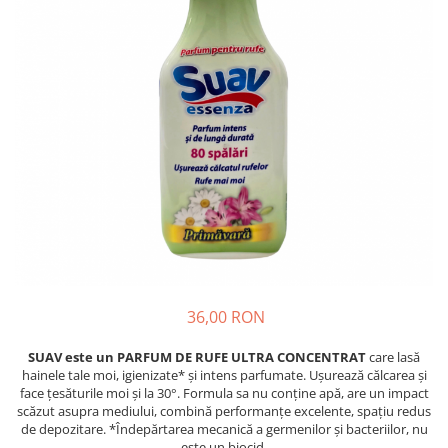
Absorbanti de Umiditate & Rezerve
Ceaiuri
Bioactivatori & Tratamente Fose
Septice
Cosmetice
Manusi Protectie
Vopsea Par
Ingrijire Par
Solutii curatare mobila
Ingrijire corp
Ingrijire maini
Ingrijire picioare
Ingrijire Urechi
Îngrijire Ten
Curatare Intretinere Incaltaminte
Farmaceutice
36,00 RON
Gel de Dus
SUAV este un PARFUM DE RUFE ULTRA CONCENTRAT
care lasă
Igiena Orala
hainele tale moi, igienizate* și intens parfumate. Ușurează călcarea și
Make-up
face țesăturile moi și la 30°. Formula sa nu conține apă, are un impact
scăzut asupra mediului, combină performanțe excelente, spațiu redus
Fond de ten
de depozitare. *Îndepărtarea mecanică a germenilor și bacteriilor, nu
este un biocid.
Rujuri