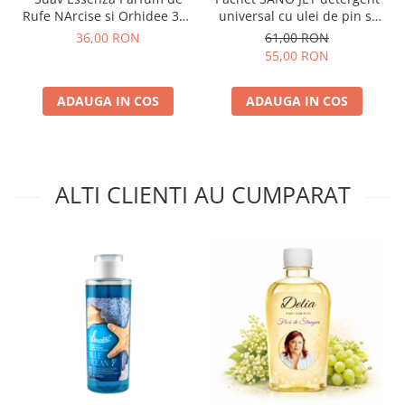
Rufe NArcise si Orhidee 300
universal cu ulei de pin si
ml
accesorii de curatenie
36,00 RON
61,00 RON
55,00 RON
ADAUGA IN COS
ADAUGA IN COS
ALTI CLIENTI AU CUMPARAT