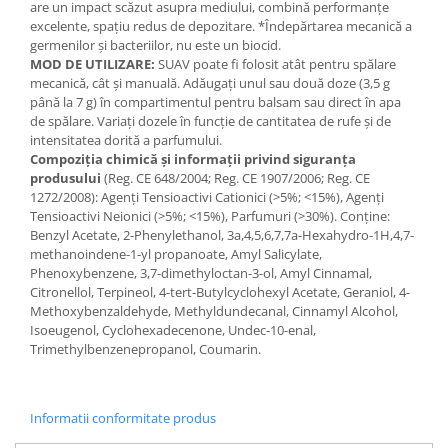
are un impact scăzut asupra mediului, combină performanțe
excelente, spațiu redus de depozitare. *Îndepărtarea mecanică a
germenilor și bacteriilor, nu este un biocid.
MOD DE UTILIZARE:
SUAV poate fi folosit atât pentru spălare
mecanică, cât și manuală. Adăugați unul sau două doze (3,5 g
până la 7 g) în compartimentul pentru balsam sau direct în apa
de spălare. Variați dozele în funcție de cantitatea de rufe și de
intensitatea dorită a parfumului.
Compoziția chimică și informații privind siguranța
produsului
(Reg. CE 648/2004; Reg. CE 1907/2006; Reg. CE
1272/2008): Agenți Tensioactivi Cationici (>5%; <15%), Agenți
Tensioactivi Neionici (>5%; <15%), Parfumuri (>30%). Conține:
Benzyl Acetate, 2-Phenylethanol, 3a,4,5,6,7,7a-Hexahydro-1H,4,7-
methanoindene-1-yl propanoate, Amyl Salicylate,
Phenoxybenzene, 3,7-dimethyloctan-3-ol, Amyl Cinnamal,
Citronellol, Terpineol, 4-tert-Butylcyclohexyl Acetate, Geraniol, 4-
Methoxybenzaldehyde, Methyldundecanal, Cinnamyl Alcohol,
Isoeugenol, Cyclohexadecenone, Undec-10-enal,
Trimethylbenzenepropanol, Coumarin.
Informatii conformitate produs