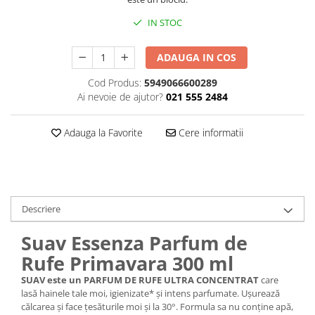
Plasturi
IN STOC
Produse incontinenta
ADAUGA IN COS
Sampon
Cod Produs:
5949066600289
Sare de baie
Ai nevoie de ajutor?
021 555 2484
Servetele Umede
Adauga la Favorite
Cere informatii
Descriere
Suav Essenza Parfum de
Rufe Primavara 300 ml
SUAV este un PARFUM DE RUFE ULTRA CONCENTRAT
care
lasă hainele tale moi, igienizate* și intens parfumate. Ușurează
călcarea și face țesăturile moi și la 30°. Formula sa nu conține apă,