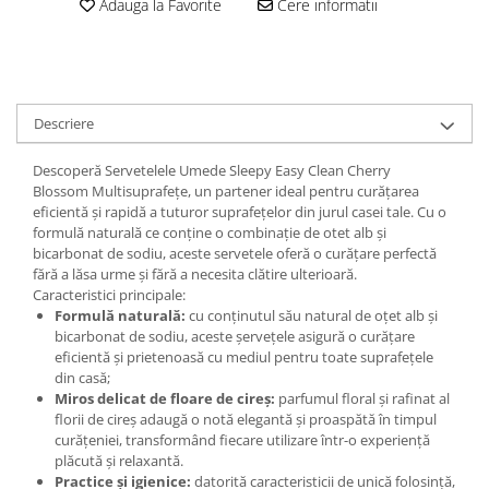
Adauga la Favorite
Cere informatii
Plasturi
Produse incontinenta
Sampon
Descriere
Sare de baie
Servetele Umede
Descoperă Servetelele Umede Sleepy Easy Clean Cherry
Blossom Multisuprafețe, un partener ideal pentru curățarea
eficientă și rapidă a tuturor suprafețelor din jurul casei tale. Cu o
formulă naturală ce conține o combinație de otet alb și
bicarbonat de sodiu, aceste servetele oferă o curățare perfectă
fără a lăsa urme și fără a necesita clătire ulterioară.
Caracteristici principale:
Formulă naturală:
cu conținutul său natural de oțet alb și
bicarbonat de sodiu, aceste șervețele asigură o curățare
eficientă și prietenoasă cu mediul pentru toate suprafețele
din casă;
Miros delicat de floare de cireș:
parfumul floral și rafinat al
florii de cireș adaugă o notă elegantă și proaspătă în timpul
curățeniei, transformând fiecare utilizare într-o experiență
plăcută și relaxantă.
Practice și igienice:
datorită caracteristicii de unică folosință,