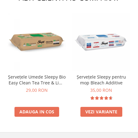
Șervețele Umede Sleepy Bio
Șervețele Sleepy pentru
Easy Clean Tea Tree & Lime
mop Bleach Additive
Multisuprafețe, 50 Buc
29,00 RON
35,00 RON
ADAUGA IN COS
VEZI VARIANTE