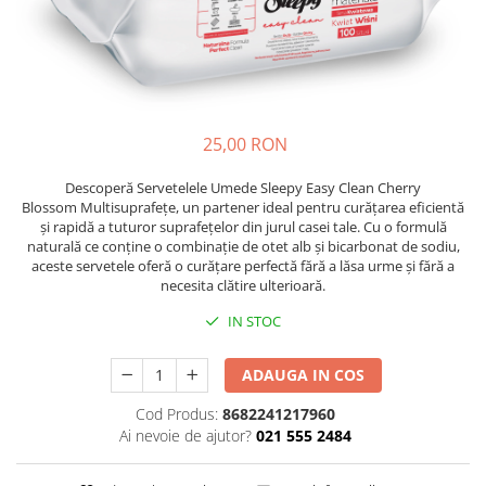
Absorbanti de Umiditate & Rezerve
Ceaiuri
Bioactivatori & Tratamente Fose
Septice
Cosmetice
Manusi Protectie
Vopsea Par
Ingrijire Par
Solutii curatare mobila
25,00 RON
Ingrijire corp
Ingrijire maini
Descoperă Servetelele Umede Sleepy Easy Clean Cherry
Ingrijire picioare
Blossom Multisuprafețe, un partener ideal pentru curățarea eficientă
și rapidă a tuturor suprafețelor din jurul casei tale. Cu o formulă
Ingrijire Urechi
naturală ce conține o combinație de otet alb și bicarbonat de sodiu,
Îngrijire Ten
aceste servetele oferă o curățare perfectă fără a lăsa urme și fără a
necesita clătire ulterioară.
Curatare Intretinere Incaltaminte
IN STOC
Farmaceutice
Gel de Dus
ADAUGA IN COS
Igiena Orala
Cod Produs:
8682241217960
Make-up
Ai nevoie de ajutor?
021 555 2484
Fond de ten
Rujuri