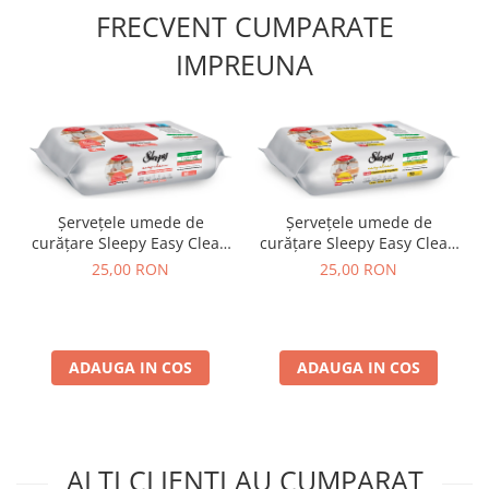
FRECVENT CUMPARATE
IMPREUNA
Șervețele umede de
Șervețele umede de
curățare Sleepy Easy Clean
curățare Sleepy Easy Clean
Kitchen cu ulei natural de
Kitchen cu ulei natural de
25,00 RON
25,00 RON
grapefruit ROSU– 50 bucăți
lămâie GALBEN – 50 bucăți
ADAUGA IN COS
ADAUGA IN COS
ALTI CLIENTI AU CUMPARAT