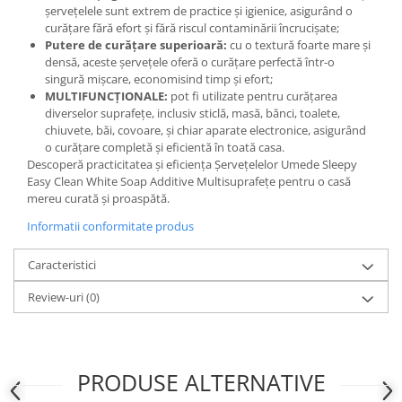
șervețelele sunt extrem de practice și igienice, asigurând o
curățare fără efort și fără riscul contaminării încrucișate;
Putere de curățare superioară:
cu o textură foarte mare și
densă, aceste șervețele oferă o curățare perfectă într-o
singură mișcare, economisind timp și efort;
MULTIFUNCȚIONALE:
pot fi utilizate pentru curățarea
diverselor suprafețe, inclusiv sticlă, masă, bănci, toalete,
chiuvete, băi, covoare, și chiar aparate electronice, asigurând
o curățare completă și eficientă în toată casa.
Descoperă practicitatea și eficiența Șervețelelor Umede Sleepy
Easy Clean White Soap Additive Multisuprafețe pentru o casă
mereu curată și proaspătă.
Informatii conformitate produs
Caracteristici
Review-uri
(0)
PRODUSE ALTERNATIVE