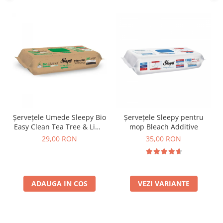
Șervețele Umede Sleepy Bio
Șervețele Sleepy pentru
Easy Clean Tea Tree & Lime
mop Bleach Additive
Multisuprafețe, 50 Buc
29,00 RON
35,00 RON
ADAUGA IN COS
VEZI VARIANTE