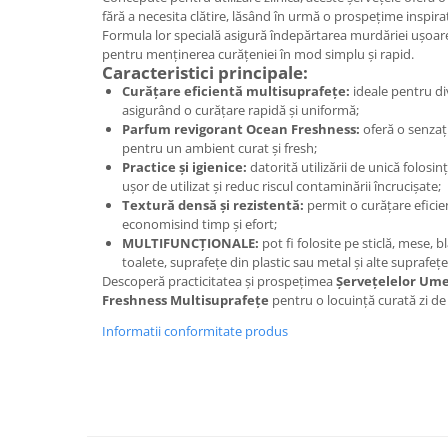
fără a necesita clătire, lăsând în urmă o prospețime inspira
Plasturi
Formula lor specială asigură îndepărtarea murdăriei ușoare ș
pentru menținerea curățeniei în mod simplu și rapid.
Produse incontinenta
Caracteristici principale:
Sampon
Curățare eficientă multisuprafețe:
ideale pentru di
asigurând o curățare rapidă și uniformă;
Sare de baie
Parfum revigorant Ocean Freshness:
oferă o senzaț
pentru un ambient curat și fresh;
Servetele Umede
Practice și igienice:
datorită utilizării de unică folosi
ușor de utilizat și reduc riscul contaminării încrucișate;
Textură densă și rezistentă:
permit o curățare eficie
economisind timp și efort;
MULTIFUNCȚIONALE:
pot fi folosite pe sticlă, mese, bl
toalete, suprafețe din plastic sau metal și alte suprafețe
Descoperă practicitatea și prospețimea
Șervețelelor Ume
Freshness Multisuprafețe
pentru o locuință curată zi de 
Informatii conformitate produs