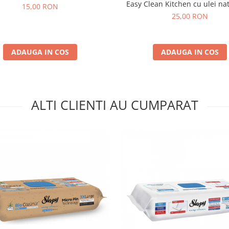
Easy Clean Kitchen cu ulei na
15,00 RON
grapefruit ROSU– 50 buc
25,00 RON
ADAUGA IN COS
ADAUGA IN COS
ALTI CLIENTI AU CUMPARAT