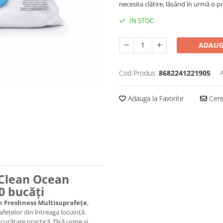
necesita clătire, lăsând în urmă o p
IN STOC
ADAUG
Cod Produs:
8682241221905
Adauga la Favorite
Cere 
 Clean Ocean
0 bucăți
n Freshness Multisuprafețe
,
afețelor din întreaga locuință.
 curățare practică, fără urme și