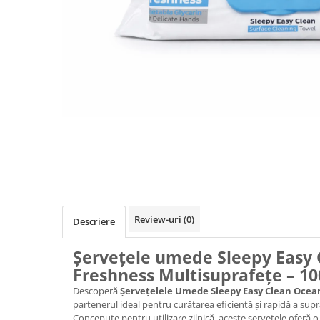
Absorbanti de Umiditate & Rezerve
Ceaiuri
Bioactivatori & Tratamente Fose
Septice
Cosmetice
Manusi Protectie
Vopsea Par
Ingrijire Par
Solutii curatare mobila
Ingrijire corp
Ingrijire maini
Ingrijire picioare
Ingrijire Urechi
Îngrijire Ten
Curatare Intretinere Incaltaminte
Farmaceutice
Review-uri
(0)
Descriere
Gel de Dus
Șervețele umede Sleepy Easy
Igiena Orala
Freshness Multisuprafețe – 10
Make-up
Descoperă
Șervețelele Umede Sleepy Easy Clean Ocea
Fond de ten
partenerul ideal pentru curățarea eficientă și rapidă a supr
Concepute pentru utilizare zilnică, aceste șervețele oferă o
Rujuri