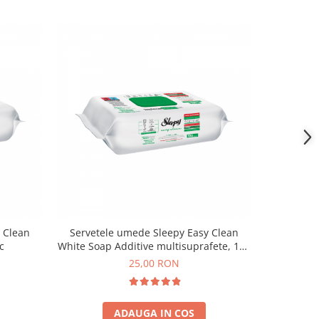
 Clean
Servetele umede Sleepy Easy Clean
Șervețel
c
White Soap Additive multisuprafete, 100
Crini, Li
buc
25,00 RON
ADAUGA IN COS