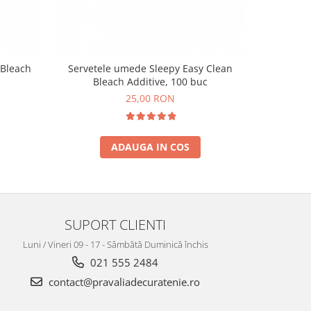
 Bleach
Servetele umede Sleepy Easy Clean
Servete
Bleach Additive, 100 buc
White Soap
25,00 RON
ADAUGA IN COS
SUPORT CLIENTI
Luni / Vineri 09 - 17 - Sâmbătă Duminică închis
021 555 2484
contact@pravaliadecuratenie.ro