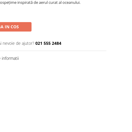
rospețime inspirată de aerul curat al oceanului.
A IN COS
Ai nevoie de ajutor?
021 555 2484
informatii