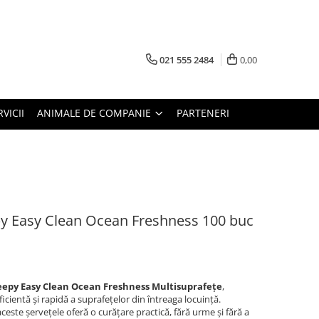
021 555 2484
0,00
RVICII
ANIMALE DE COMPANIE
PARTENERI
y Easy Clean Ocean Freshness 100 buc
eepy Easy Clean Ocean Freshness Multisuprafețe
,
icientă și rapidă a suprafețelor din întreaga locuință.
ceste șervețele oferă o curățare practică, fără urme și fără a