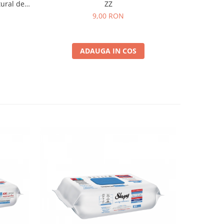
tural de
ZZ
ăți
9,00 RON
ADAUGA IN COS