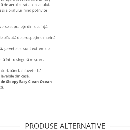
tă de aerul curat al oceanului.
i a prafului, fiind potrivite
verse suprafețe din locuință,
ie plăcută de prospețime marină,
nță, șervețelele sunt extrem de
ntă într-o singură mișcare,
aturi, bănci, chiuvete, băi,
 lavabile din casă.
de Sleepy Easy Clean Ocean
zi.
PRODUSE ALTERNATIVE