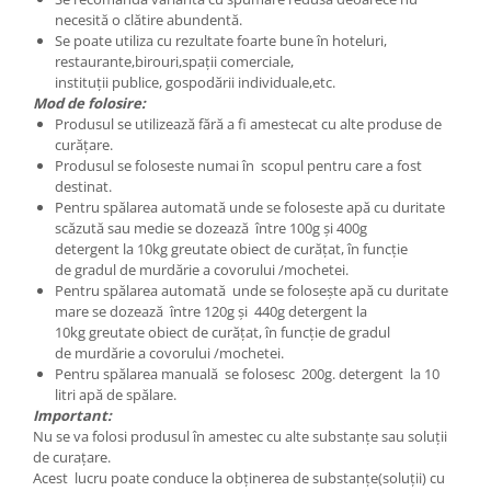
necesită o clătire abundentă.
Se poate utiliza cu rezultate foarte bune în hoteluri,
restaurante,birouri,spații comerciale,
instituții publice, gospodării individuale,etc.
Mod de folosire:
Produsul se utilizează fără a fi amestecat cu alte produse de
curățare.
Produsul se foloseste numai în scopul pentru care a fost
destinat.
Pentru spălarea automată unde se foloseste apă cu duritate
scăzută sau medie se dozează între 100g și 400g
detergent la 10kg greutate obiect de curățat, în funcție
de gradul de murdărie a covorului ∕mochetei.
Pentru spălarea automată unde se folosește apă cu duritate
mare se dozează între 120g și 440g detergent la
10kg greutate obiect de curățat, în funcție de gradul
de murdărie a covorului ∕mochetei.
Pentru spălarea manuală se folosesc 200g. detergent la 10
litri apă de spălare.
Important:
Nu se va folosi produsul în amestec cu alte substanțe sau soluții
de curațare.
Acest lucru poate conduce la obținerea de substanțe(soluții) cu