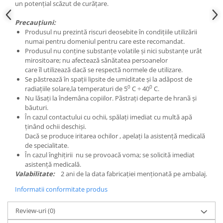
un potențial scăzut de curățare.
Precauțiuni:
Produsul nu prezintă riscuri deosebite în condițiile utilizării
numai pentru domeniul pentru care este recomandat.
Produsul nu conține substanțe volatile și nici substanțe urât
mirositoare; nu afectează sănătatea persoanelor
care îl utilizează dacă se respectă normele de utilizare.
Se păstrează în spații lipsite de umiditate și la adăpost de
0
0
radiațiile solare,la temperaturi de 5
C ÷ 40
C.
Nu lăsați la îndemâna copiilor. Pãstraţi departe de hranã şi
băuturi.
În cazul contactului cu ochii, spălați imediat cu multă apă
ținând ochii deschiși.
Dacă se produce iritarea ochilor , apelați la asistență medicală
de specialitate.
În cazul înghițirii nu se provoacă voma; se solicită imediat
asistență medicală.
Valabilitate:
2 ani de la data fabricației menționată pe ambalaj.
Informatii conformitate produs
Review-uri
(0)