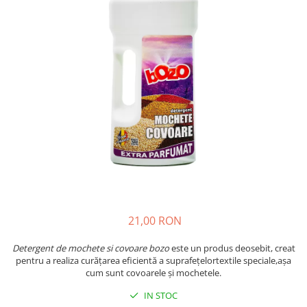
Insecticide
Ceaiuri
Dezinfectante
Cosmetice
Absorbanti de Umiditate & Rezerve
Vopsea Par
Bioactivatori & Tratamente Fose
Ingrijire Par
Septice
Ingrijire corp
Manusi Protectie
Ingrijire maini
Ingrijire picioare
Solutii curatare mobila
Ingrijire Urechi
Îngrijire Ten
Curatare Intretinere Incaltaminte
Farmaceutice
21,00 RON
Gel de Dus
Igiena Orala
Detergent de mochete si covoare bozo
este un produs deosebit, creat
pentru a realiza curățarea eficientă a suprafețelortextile speciale,așa
Make-up
cum sunt covoarele și mochetele.
Fond de ten
IN STOC
Rujuri