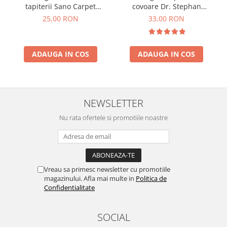
tapiterii Sano Carpet
covoare Dr. Stephan
Trigger 750 ml
Carpet&More 750ml
25,00 RON
33,00 RON
ADAUGA IN COS
ADAUGA IN COS
NEWSLETTER
Nu rata ofertele si promotiile noastre
Vreau sa primesc newsletter cu promotiile
magazinului. Afla mai multe in
Politica de
Confidentialitate
SOCIAL