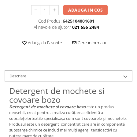
Plasturi
ADAUGA IN COS
Produse incontinenta
Cod Produs:
6425104001601
Sampon
Ai nevoie de ajutor?
021 555 2484
Sare de baie
Adauga la Favorite
Cere informatii
Servetele Umede
Descriere
Detergent de mochete si
covoare bozo
Detergent de mochete si covoare bozo
este un produs
deosebit, creat pentru a realiza curățarea eficientă a
suprafețelortextile speciale,așa cum sunt covoarele și mochetele.
Produsul este un detergent concentrat care are în componență
substanțe chimice ce includ mai mulți agenți tensioactivi cu
putere mare de curățare.