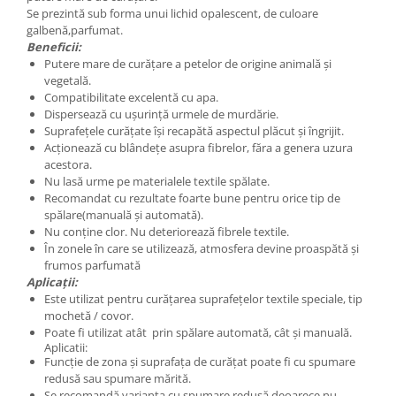
Se prezintă sub forma unui lichid opalescent, de culoare
galbenă,parfumat.
Beneficii:
Putere mare de curățare a petelor de origine animală și
vegetală.
Compatibilitate excelentă cu apa.
Dispersează cu ușurință urmele de murdărie.
Suprafețele curățate își recapătă aspectul plăcut și îngrijit.
Acționează cu blândețe asupra fibrelor, făra a genera uzura
acestora.
Nu lasă urme pe materialele textile spălate.
Recomandat cu rezultate foarte bune pentru orice tip de
spălare(manuală și automată).
Nu conține clor. Nu deteriorează fibrele textile.
În zonele în care se utilizează, atmosfera devine proaspătă și
frumos parfumată
Aplicații:
Este utilizat pentru curățarea suprafețelor textile speciale, tip
mochetă ∕ covor.
Poate fi utilizat atât prin spălare automată, cât și manuală.
Aplicatii:
Funcție de zona și suprafața de curățat poate fi cu spumare
redusă sau spumare mărită.
Se recomandă varianta cu spumare redusă deoarece nu