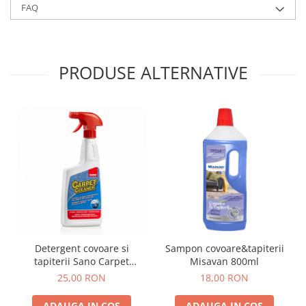
FAQ
PRODUSE ALTERNATIVE
Detergent covoare si
Sampon covoare&tapiterii
tapiterii Sano Carpet
Misavan 800ml
Trigger 750 ml
25,00 RON
18,00 RON
ADAUGA IN COS
ADAUGA IN COS