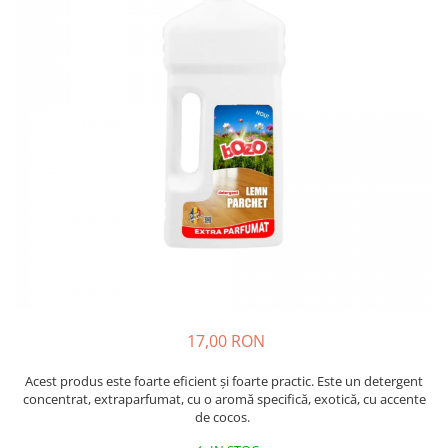
Insecticide
Ceaiuri
Dezinfectante
Cosmetice
Absorbanti de Umiditate & Rezerve
Vopsea Par
Bioactivatori & Tratamente Fose
Ingrijire Par
Septice
Ingrijire corp
Manusi Protectie
Ingrijire maini
Ingrijire picioare
Solutii curatare mobila
Ingrijire Urechi
Îngrijire Ten
Curatare Intretinere Incaltaminte
Farmaceutice
Gel de Dus
17,00 RON
Igiena Orala
Acest produs este foarte eficient și foarte practic. Este un detergent
Make-up
concentrat, extraparfumat, cu o aromă specifică, exotică, cu accente
de cocos.
Fond de ten
Rujuri