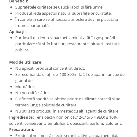
Beneficii
:
Suprafețele curățate se usucă rapid și fără urme.
Produsul redă aspectul natural suprafețelor curățate.
În zonele în care se utilizează atmosfera devine plăcută și
frumos parfumată.
Aplicații
:
Pardoseli din lemn și parchet laminat atât în gospodării
particulare cât și în hoteluri,
restaurante, birouri, instituții
publice.
Mod de utilizare
:
Nu aplicați produsul concentrat direct.
Se recomandă diluții de 100-300ml la 5 l de apă, în funcție de
gradul de
Murdărire.
Nu necesită clătire.
O eficiență sporită se obține printr-o utilizare corectă și pe
termen lung a soluției
de curățare.
Nu utilizați produsul în amestec cu alți agenți de curățare.
Ingrediente
:
Tensioactiv nonionic (C12-C15/6 ÷ 9EO) ≤ 10%,
solvent, conservant, emulsifiant,
opacizant, parfum, colorant.
Precautiuni
:
Produsul nu implică efecte semnificative asupa mediului.