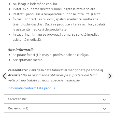
Nu lăsați la îndemâna copiilor.
Evitați expunerea directă și îndelungată la razele solare.
Păstrați produsul la temperaturi cuprinse intre 5°C și 40°C.
În cazul contactului cu ochii, spălați imediat cu multă apă
ținând ochii deschiși. Dacă
se produce iritarea ochilor , apelați
la asistență medicală de specialitate.
În cazul înghițirii nu se provoacă voma; se solicită imediat
asistență medicală.
Alte informatii:
Se poate folosi și în mașini profesionale de curățat.
Are spumare medie.
Valabilitate
:
2 ani de la data fabricației menționată pe ambalaj.
Atentie!
Nu se recomandă utilizarea pe suprafețe din lemn
nelăcuit sau tratate cu lacuri
speciale, nelavabile.
Informatii conformitate produs
Caracteristici
Review-uri
(1)