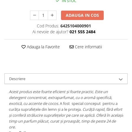
IN STOC
Plasturi
ADAUGA IN COS
Produse incontinenta
Cod Produs:
6425104000901
Sampon
Ai nevoie de ajutor?
021 555 2484
Sare de baie
Servetele Umede
Adauga la Favorite
Cere informatii
Descriere
Acest produs este foarte eficient și foarte practic. Este un
detergent concentrat, extraparfumat, cu o aromă specifică,
exotică, cu accente de cocos.
A fost special conceput pentru a
curăța suprafețele din lemn și a le proteja.
Curăță rapid, fără efort
și conferă strălucire suprafețelor pe care se aplică. Oferă în acelașii
timp un parfum plăcut, curat și proaspăt, timp de peste 24 de
ore.