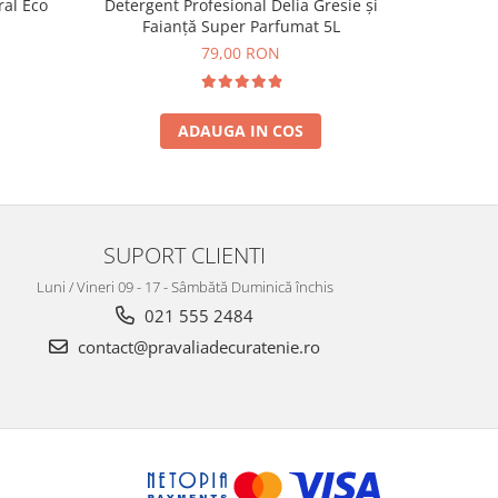
ral Eco
Detergent Profesional Delia Gresie și
Deterge
Faianță Super Parfumat 5L
79,00 RON
ADAUGA IN COS
SUPORT CLIENTI
Luni / Vineri 09 - 17 - Sâmbătă Duminică închis
021 555 2484
contact@pravaliadecuratenie.ro