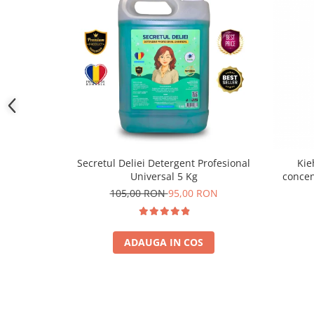
Secretul Deliei Detergent Profesional
Kie
Universal 5 Kg
concen
din le
105,00 RON
95,00 RON
ADAUGA IN COS