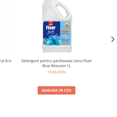
ral Eco
Detergent pentru pardoseala Sano Floor
Soluti
Blue Blossom 1L
parfum
19,00 RON
ADAUGA IN COS