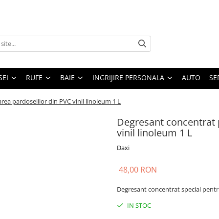
SEI
RUFE
BAIE
INGRIJIRE PERSONALA
AUTO
SE
ea pardoselilor din PVC vinil linoleum 1 L
Degresant concentrat 
vinil linoleum 1 L
Daxi
48,00 RON
Degresant concentrat special pentru
IN STOC