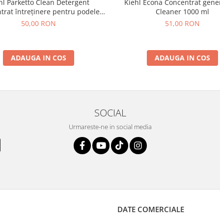
hl Parketto Clean Detergent
Kiehl Econa Concentrat gene
trat întreținere pentru podele
Cleaner 1000 ml
mn și parchet laminat sau din
50,00 RON
51,00 RON
lemn natural 1L
ADAUGA IN COS
ADAUGA IN COS
SOCIAL
Urmareste-ne in social media
DATE COMERCIALE