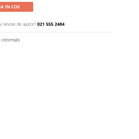
A IN COS
Ai nevoie de ajutor?
021 555 2484
informatii