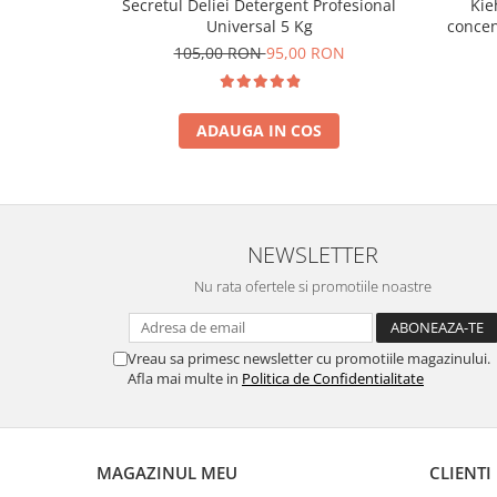
Secretul Deliei Detergent Profesional
Kie
Universal 5 Kg
concen
din le
105,00 RON
95,00 RON
ADAUGA IN COS
NEWSLETTER
Nu rata ofertele si promotiile noastre
Vreau sa primesc newsletter cu promotiile magazinului.
Afla mai multe in
Politica de Confidentialitate
MAGAZINUL MEU
CLIENTI