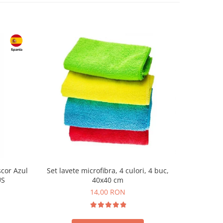
cor Azul
Set lavete microfibra, 4 culori, 4 buc,
US
40x40 cm
reutiliza
14,00 RON