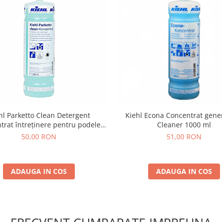
hl Parketto Clean Detergent
Kiehl Econa Concentrat gene
trat întreținere pentru podele
Cleaner 1000 ml
mn și parchet laminat sau din
50,00 RON
51,00 RON
lemn natural 1L
ADAUGA IN COS
ADAUGA IN COS