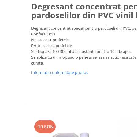
Degresant concentrat pen
Plasturi
pardoselilor din PVC vinil
Produse incontinenta
Sampon
Degresant concentrat special pentru pardoseli din PVC, pen
Confera luciu
Sare de baie
Nu ataca suprafetele
Protejeaza suprafetele
Servetele Umede
Se dilueaza 100-300ml de substanta pentru 10L de apa.
Se aplica cu un mop sau o perie si se lasa sa actioneze catev
curata.
Informatii conformitate produs
-10 RON