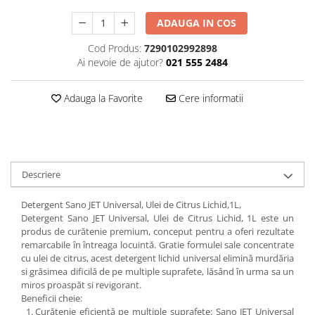
Plasturi
ADAUGA IN COS
Produse incontinenta
Cod Produs:
7290102992898
Sampon
Ai nevoie de ajutor?
021 555 2484
Sare de baie
Adauga la Favorite
Cere informatii
Servetele Umede
Descriere
Detergent Sano JET Universal, Ulei de Citrus Lichid,1L,
Detergent Sano JET Universal, Ulei de Citrus Lichid, 1L este un
produs de curătenie premium, conceput pentru a oferi rezultate
remarcabile în întreaga locuintă. Gratie formulei sale concentrate
cu ulei de citrus, acest detergent lichid universal elimină murdăria
si grăsimea dificilă de pe multiple suprafete, lăsând în urma sa un
miros proaspăt si revigorant.
Beneficii cheie:
Curătenie eficientă pe multiple suprafete: Sano JET Universal