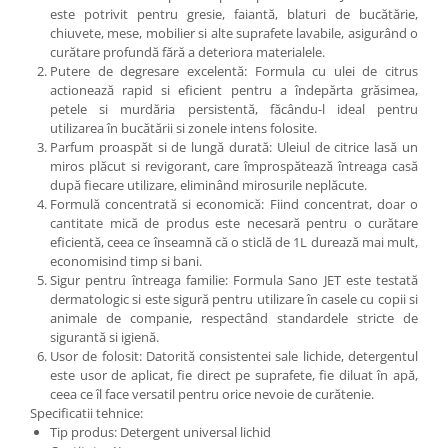
este potrivit pentru gresie, faiantă, blaturi de bucătărie,
chiuvete, mese, mobilier si alte suprafete lavabile, asigurând o
curătare profundă fără a deteriora materialele.
Putere de degresare excelentă: Formula cu ulei de citrus
actionează rapid si eficient pentru a îndepărta grăsimea,
petele si murdăria persistentă, făcându-l ideal pentru
utilizarea în bucătării si zonele intens folosite.
Parfum proaspăt si de lungă durată: Uleiul de citrice lasă un
miros plăcut si revigorant, care împrospătează întreaga casă
după fiecare utilizare, eliminând mirosurile neplăcute.
Formulă concentrată si economică: Fiind concentrat, doar o
cantitate mică de produs este necesară pentru o curătare
eficientă, ceea ce înseamnă că o sticlă de 1L durează mai mult,
economisind timp si bani.
Sigur pentru întreaga familie: Formula Sano JET este testată
dermatologic si este sigură pentru utilizare în casele cu copii si
animale de companie, respectând standardele stricte de
sigurantă si igienă.
Usor de folosit: Datorită consistentei sale lichide, detergentul
este usor de aplicat, fie direct pe suprafete, fie diluat în apă,
ceea ce îl face versatil pentru orice nevoie de curătenie.
Specificatii tehnice:
Tip produs: Detergent universal lichid