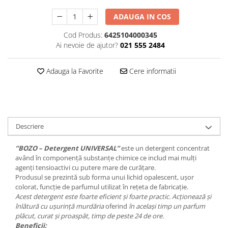
Plasturi
ADAUGA IN COS
Produse incontinenta
Cod Produs:
6425104000345
Sampon
Ai nevoie de ajutor?
021 555 2484
Sare de baie
Adauga la Favorite
Cere informatii
Servetele Umede
Descriere
”BOZO – Detergent UNIVERSAL”
este un detergent concentrat
având în componență substanțe chimice ce includ mai mulți
agenți tensioactivi cu putere mare de curățare.
Produsul se prezintă sub forma unui lichid opalescent, ușor
colorat, funcție de parfumul utilizat în rețeta de fabricație.
Acest detergent este foarte eficient și foarte practic. Acționează și
înlătură cu ușurință murdăria
oferind
în același timp un parfum
plăcut, curat și proaspăt, timp de peste 24 de ore.
Beneficii: