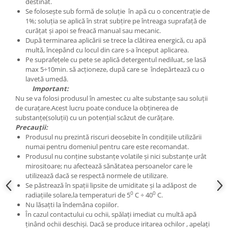
destinat.
Se folosește sub formă de soluție în apă cu o concentrație de
1%; soluția se aplică în strat subțire pe întreaga suprafață de
curățat și apoi se freacă manual sau mecanic.
După terminarea aplicării se trece la clătirea energică, cu apă
multă, începând cu locul din care s-a început aplicarea.
Pe suprafețele cu pete se aplică detergentul nediluat, se lasă
max 5÷10min. să acționeze, după care se îndepărtează cu o
lavetă umedă.
Important:
Nu se va folosi produsul în amestec cu alte substanțe sau soluții
de curațare.Acest lucru poate conduce la obținerea de
substanțe(soluții) cu un potențial scăzut de curățare.
Precauții:
Produsul nu prezintă riscuri deosebite în condițiile utilizării
numai pentru domeniul pentru care este recomandat.
Produsul nu conține substanțe volatile și nici substanțe urât
mirositoare; nu afectează sănătatea persoanelor care le
utilizează dacă se respectă normele de utilizare.
Se păstrează în spații lipsite de umiditate și la adăpost de
0
0
radiațiile solare,la temperaturi de 5
C ÷ 40
C.
Nu lăsațti la îndemâna copiilor.
În cazul contactului cu ochii, spălați imediat cu multă apă
ținând ochii deschiși. Dacă se produce iritarea ochilor , apelați