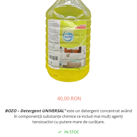
Insecticide
Ceaiuri
Dezinfectante
Cosmetice
Absorbanti de Umiditate & Rezerve
Vopsea Par
Bioactivatori & Tratamente Fose
Ingrijire Par
Septice
Ingrijire corp
Manusi Protectie
Ingrijire maini
Ingrijire picioare
Solutii curatare mobila
Ingrijire Urechi
Îngrijire Ten
Curatare Intretinere Incaltaminte
Farmaceutice
40,00 RON
Gel de Dus
Igiena Orala
BOZO – Detergent UNIVERSAL”
este un detergent concentrat având
în componență substanțe chimice ce includ mai mulți agenți
Make-up
tensioactivi cu putere mare de curățare.
Fond de ten
IN STOC
Rujuri