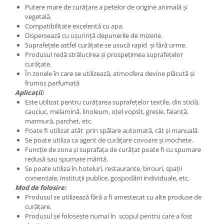
Putere mare de curățare a petelor de origine animală și
vegetală.
Compatibilitate excelentă cu apa.
Dispersează cu ușurință depunerile de mizerie.
Suprafețele astfel curățate se usucă rapid și fără urme.
Produsul redă strălucirea și prospețimea suprafețelor
curățate.
În zonele în care se utilizează, atmosfera devine plăcută și
frumos parfumată
Aplicații:
Este utilizat pentru curățarea suprafețelor textile, din sticlă,
cauciuc, melamină, linoleum, oțel vopsit, gresie, faianță,
marmură, parchet, etc.
Poate fi utilizat atât prin spălare automată, cât și manuală.
Se poate utiliza ca agent de curățare covoare și mochete.
Funcție de zona și suprafața de curățat poate fi cu spumare
redusă sau spumare mărită.
Se poate utiliza în hoteluri, restaurante, birouri, spații
comerciale, instituții publice, gospodării individuale, etc.
Mod de folosire:
Produsul se utilizează fără a fi amestecat cu alte produse de
curățare.
Produsul se foloseste numai în scopul pentru care a fost