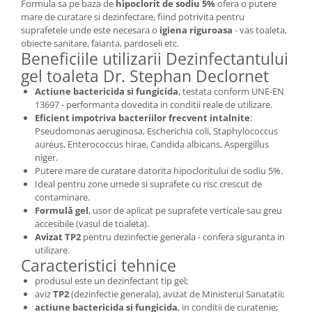
Formula sa pe baza de
hipoclorit de sodiu 5%
ofera o putere
mare de curatare si dezinfectare, fiind potrivita pentru
suprafetele unde este necesara o
igiena riguroasa
- vas toaleta,
obiecte sanitare, faianta, pardoseli etc.
Beneficiile utilizarii Dezinfectantului
gel toaleta Dr. Stephan Declornet
Actiune bactericida si fungicida
, testata conform UNE-EN
13697 - performanta dovedita in conditii reale de utilizare.
Eficient impotriva bacteriilor frecvent intalnite
:
Pseudomonas aeruginosa, Escherichia coli, Staphylococcus
aureus, Enterococcus hirae, Candida albicans, Aspergillus
niger.
Putere mare de curatare datorita hipocloritului de sodiu 5%.
Ideal pentru zone umede si suprafete cu risc crescut de
contaminare.
Formulă gel
, usor de aplicat pe suprafete verticale sau greu
accesibile (vasul de toaleta).
Avizat TP2
pentru dezinfectie generala - confera siguranta in
utilizare.
Caracteristici tehnice
produsul este un dezinfectant tip gel;
aviz
TP2
(dezinfectie generala), avizat de Ministerul Sanatatii;
actiune bactericida si fungicida
, in conditii de curatenie;