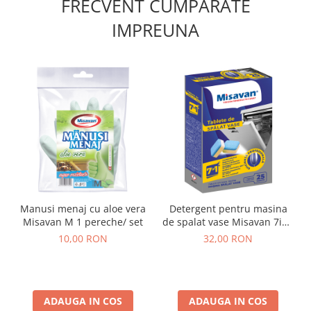
FRECVENT CUMPARATE
IMPREUNA
Manusi menaj cu aloe vera
Detergent pentru masina
Misavan M 1 pereche/ set
de spalat vase Misavan 7in1
25 tablete
10,00 RON
32,00 RON
ADAUGA IN COS
ADAUGA IN COS