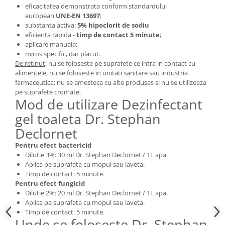
eficacitatea demonstrata conform standardului
european
UNE-EN 13697
;
substanta activa:
5% hipoclorit de sodiu
eficienta rapida -
timp de contact 5 minute
;
aplicare manuala;
miros specific, dar placut.
De retinut
: nu se foloseste pe suprafete ce intra in contact cu
alimentele, nu se foloseste in unitati sanitare sau industria
farmaceutica; nu se amesteca cu alte produses si nu se utilizeaza
pe suprafete cromate.
Mod de utilizare Dezinfectant
gel toaleta Dr. Stephan
Declornet
Pentru efect bactericid
Dilutie 3%: 30 ml Dr. Stephan Declornet / 1L apa.
Aplica pe suprafata cu mopul sau laveta.
Timp de contact: 5 minute.
Pentru efect fungicid
Dilutie 2%: 20 ml Dr. Stephan Declornet / 1L apa.
Aplica pe suprafata cu mopul sau laveta.
Timp de contact: 5 minute.
Unde se foloseste Dr. Stephan