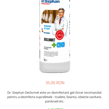
Absorbanti de Umiditate & Rezerve
Ceaiuri
Bioactivatori & Tratamente Fose
Septice
Cosmetice
Manusi Protectie
Vopsea Par
Ingrijire Par
Solutii curatare mobila
Ingrijire corp
Ingrijire maini
Ingrijire picioare
Ingrijire Urechi
Îngrijire Ten
Curatare Intretinere Incaltaminte
Farmaceutice
Gel de Dus
35,00 RON
Igiena Orala
Dr. Stephan Declornet este un dezinfectant gel clorat recomandat
Make-up
pentru a dezinfecta suprafetele - toalete, faianta, obiecte sanitare,
pardoseli etc.
Fond de ten
Rujuri