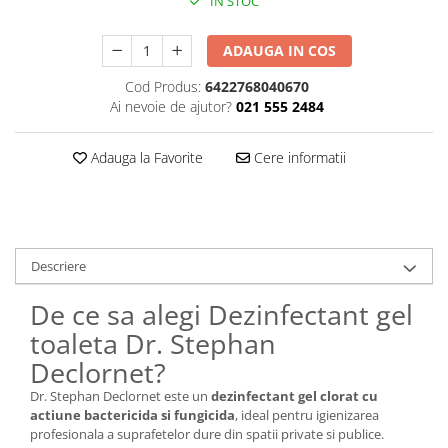
IN STOC
Plasturi
ADAUGA IN COS
Produse incontinenta
Cod Produs:
6422768040670
Sampon
Ai nevoie de ajutor?
021 555 2484
Sare de baie
Servetele Umede
Adauga la Favorite
Cere informatii
Descriere
De ce sa alegi Dezinfectant gel
toaleta Dr. Stephan
Declornet?
Dr. Stephan Declornet este un
dezinfectant gel clorat cu
actiune bactericida si fungicida
, ideal pentru igienizarea
profesionala a suprafetelor dure din spatii private si publice.