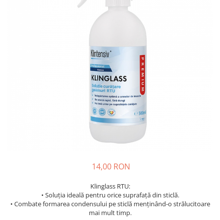
Insecticide
Ceaiuri
Dezinfectante
Cosmetice
Absorbanti de Umiditate & Rezerve
Vopsea Par
Bioactivatori & Tratamente Fose
Ingrijire Par
Septice
Ingrijire corp
Manusi Protectie
Ingrijire maini
Ingrijire picioare
Solutii curatare mobila
Ingrijire Urechi
Îngrijire Ten
Curatare Intretinere Incaltaminte
Farmaceutice
Gel de Dus
14,00 RON
Igiena Orala
Klinglass RTU:
Make-up
• Soluția ideală pentru orice suprafață din sticlă.
• Combate formarea condensului pe sticlă menținând-o strălucitoare
Fond de ten
mai mult timp.
Rujuri