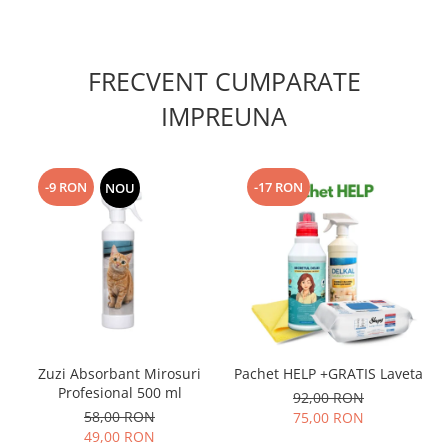
FRECVENT CUMPARATE
IMPREUNA
-9 RON
-17 RON
NOU
Zuzi Absorbant Mirosuri
Pachet HELP +GRATIS Laveta
Profesional 500 ml
92,00 RON
58,00 RON
75,00 RON
49,00 RON