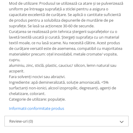
Mod de utilizare: Produsul se utilizează ca atare și se pulverizează
uniform pe întreaga suprafață a sticlei pentru a asigura o
capacitate excelentă de curățare. Se aplică o cantitate suficientă
de produs pentru a solubiliza depunerile de murdărie de pe
suprafețe. Se lasă sa acționeze 30-60 de secunde.
Curațarea se realizează prin tehnica ștergerii suprafețelor cu o
lavetă textilă uscată și curată. Ștergeți suprafața cu un material
textil moale, ce nu lasă scame. Nu necesită clătire. Acest produs
de curățare versatil este de asemenea, compatibil cu majoritatea
materialelor precum: oțel inoxidabil, metale cromate/ vopsite,
cupru,
aluminiu, zinc, sticlă, plastic, cauciuc/ silicon, lemn natural sau
acoperit.
Fara solvenți nocivi sau abrazivi.
Ingrediente: apă demineralizată, soluție amoniacală, <5%
surfactanți non-ionici, alcool izopropilic, degresanți, agenți de
chelatizare, colorant.
Categorie de utilizare: populație.
Informatii conformitate produs
Review-uri
(0)