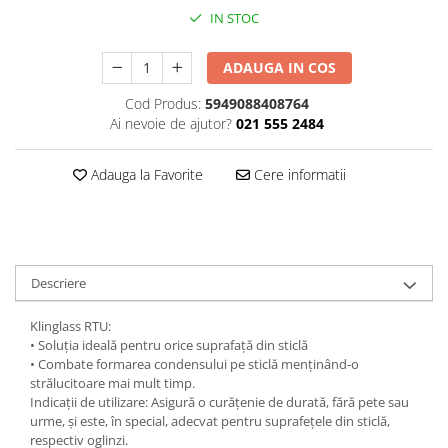
IN STOC
Plasturi
Produse incontinenta
ADAUGA IN COS
Sampon
Cod Produs:
5949088408764
Sare de baie
Ai nevoie de ajutor?
021 555 2484
Servetele Umede
Adauga la Favorite
Cere informatii
Descriere
Klinglass RTU:
• Soluția ideală pentru orice suprafață din sticlă
• Combate formarea condensului pe sticlă menținând-o
strălucitoare mai mult timp.
Indicații de utilizare: Asigură o curățenie de durată, fără pete sau
urme, și este, în special, adecvat pentru suprafețele din sticlă,
respectiv oglinzi.