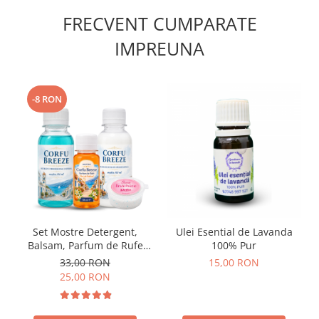
FRECVENT CUMPARATE
IMPREUNA
-8 RON
Set Mostre Detergent,
Ulei Esential de Lavanda
Balsam, Parfum de Rufe
100% Pur
Corfu Breeze si Sare
33,00 RON
15,00 RON
Inalbire Delia – 4 buc (100
25,00 RON
ml + 100 ml + 50 ml + 35 g)