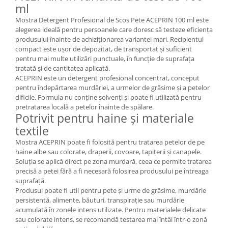
ml
Mostra Detergent Profesional de Scos Pete ACEPRIN 100 ml este
alegerea ideală pentru persoanele care doresc să testeze eficiența
produsului înainte de achiziționarea variantei mari. Recipientul
compact este ușor de depozitat, de transportat și suficient
pentru mai multe utilizări punctuale, în funcție de suprafața
tratată și de cantitatea aplicată.
ACEPRIN este un detergent profesional concentrat, conceput
pentru îndepărtarea murdăriei, a urmelor de grăsime și a petelor
dificile. Formula nu conține solvenți și poate fi utilizată pentru
pretratarea locală a petelor înainte de spălare.
Potrivit pentru haine și materiale
textile
Mostra ACEPRIN poate fi folosită pentru tratarea petelor de pe
haine albe sau colorate, draperii, covoare, tapițerii și canapele.
Soluția se aplică direct pe zona murdară, ceea ce permite tratarea
precisă a petei fără a fi necesară folosirea produsului pe întreaga
suprafață.
Produsul poate fi util pentru pete și urme de grăsime, murdărie
persistentă, alimente, băuturi, transpirație sau murdărie
acumulată în zonele intens utilizate. Pentru materialele delicate
sau colorate intens, se recomandă testarea mai întâi într-o zonă