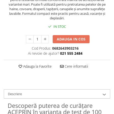
variantei mari. Poate fi utilizată pentru pretratarea petelor de pe
Plasturi
haine, covoare, draperii, tapițerii, canapele și anumite suprafețe
lavabile. Formatul compact este practic pentru acasă, vacanțe și
Produse incontinenta
deplasări.
Sampon
IN STOC
Sare de baie
Servetele Umede
ADAUGA IN COS
Cod Produs:
0682643903216
Ai nevoie de ajutor?
021 555 2484
Adauga la Favorite
Cere informatii
Descriere
Descoperă puterea de curățare
ACEPRIN în varianta de test de 100