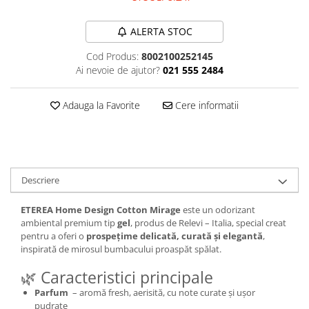
Plasturi
ALERTA STOC
Produse incontinenta
Cod Produs:
8002100252145
Sampon
Ai nevoie de ajutor?
021 555 2484
Sare de baie
Servetele Umede
Adauga la Favorite
Cere informatii
Descriere
ETEREA Home Design Cotton Mirage
este un odorizant
ambiental premium tip
gel
, produs de Relevi – Italia, special creat
pentru a oferi o
prospețime delicată, curată și elegantă
,
inspirată de mirosul bumbacului proaspăt spălat.
🌿 Caracteristici principale
Parfum
– aromă fresh, aerisită, cu note curate și ușor
pudrate