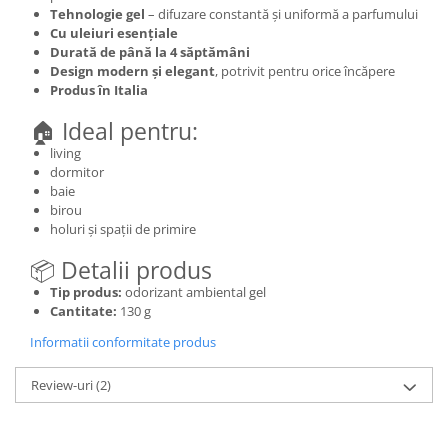
Tehnologie gel
– difuzare constantă și uniformă a parfumului
Cu uleiuri esențiale
Durată de până la 4 săptămâni
Design modern și elegant
, potrivit pentru orice încăpere
Produs în Italia
🏠 Ideal pentru:
living
dormitor
baie
birou
holuri și spații de primire
📦 Detalii produs
Tip produs:
odorizant ambiental gel
Cantitate:
130 g
Informatii conformitate produs
Review-uri
(2)