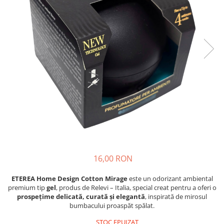
Insecticide
Ceaiuri
Dezinfectante
Cosmetice
Absorbanti de Umiditate & Rezerve
Vopsea Par
Bioactivatori & Tratamente Fose
Ingrijire Par
Septice
Ingrijire corp
Manusi Protectie
Ingrijire maini
Ingrijire picioare
Solutii curatare mobila
Ingrijire Urechi
Îngrijire Ten
Curatare Intretinere Incaltaminte
Farmaceutice
16,00 RON
Gel de Dus
ETEREA Home Design Cotton Mirage
este un odorizant ambiental
Igiena Orala
premium tip
gel
, produs de Relevi – Italia, special creat pentru a oferi o
Make-up
prospețime delicată, curată și elegantă
, inspirată de mirosul
bumbacului proaspăt spălat.
Fond de ten
STOC EPUIZAT
Rujuri