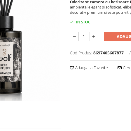
Odorizant camera cu betisoare B
ambiental elegant și sofisticat, elib
decorativ premium și este potrivit p
IN STOC
ADAUG
Cod Produs:
8697405607877
Adauga la Favorite
Cere 