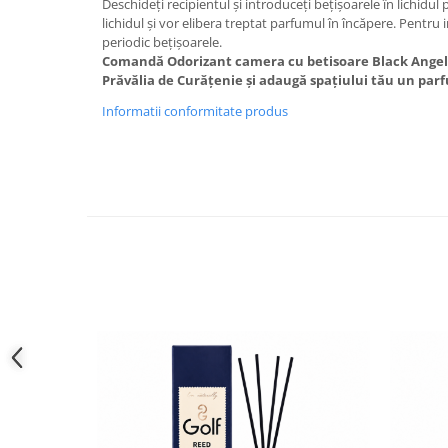
Deschideți recipientul și introduceți bețișoarele în lichidu
lichidul și vor elibera treptat parfumul în încăpere. Pentru 
periodic bețișoarele.
Comandă Odorizant camera cu betisoare Black Angel G
Prăvălia de Curățenie și adaugă spațiului tău un parf
Informatii conformitate produs