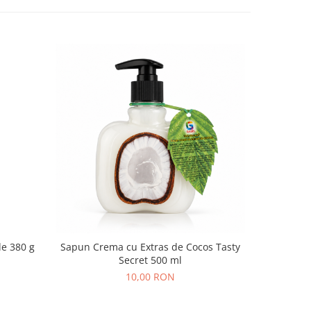
-10 RO
Ceai Verde 380 g
Sapun Crema cu Extras de Cocos Tasty
Secretul 
Secret 500 ml
10,00 RON
1