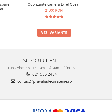
Odorizante camera Eyfel Ocean
isoare
Odorizan
ml
parfum nr.4
21,00 RON
VEZI VARIANTE
SUPORT CLIENTI
Luni / Vineri 09 - 17 - Sâmbătă Duminică închis
021 555 2484
contact@pravaliadecuratenie.ro