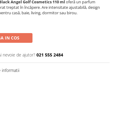
lack Angel Golf Cosmetics 110 ml
oferă un parfum
erat treptat în încăpere. Are intensitate ajustabilă, design
entru casă, baie, living, dormitor sau birou.
A IN COS
Ai nevoie de ajutor?
021 555 2484
informatii