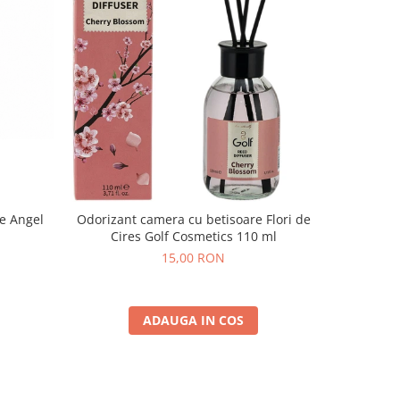
e Angel
Odorizant camera cu betisoare Flori de
Odoriza
Cires Golf Cosmetics 110 ml
15,00 RON
ADAUGA IN COS