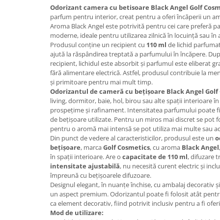
Odorizant camera cu betisoare Black Angel Golf Cosm
Plasturi
parfum pentru interior, creat pentru a oferi încăperii un am
Aroma Black Angel este potrivită pentru cei care preferă par
Produse incontinenta
moderne, ideale pentru utilizarea zilnică în locuință sau în a
Sampon
Produsul conține un recipient cu
110 ml
de lichid parfumat
ajută la răspândirea treptată a parfumului în încăpere. Du
Sare de baie
recipient, lichidul este absorbit și parfumul este eliberat gra
fără alimentare electrică. Astfel, produsul contribuie la m
Servetele Umede
și primitoare pentru mai mult timp.
Odorizantul de cameră cu bețișoare Black Angel Golf
living, dormitor, baie, hol, birou sau alte spații interioare 
prospețime și rafinament. Intensitatea parfumului poate fi
de bețișoare utilizate. Pentru un miros mai discret se pot f
pentru o aromă mai intensă se pot utiliza mai multe sau ace
Din punct de vedere al caracteristicilor, produsul este un
o
bețișoare
, marca
Golf Cosmetics
, cu aroma
Black Angel
în spații interioare. Are o
capacitate de 110 ml
, difuzare 
intensitate ajustabilă
, nu necesită curent electric și inc
împreună cu bețișoarele difuzoare.
Designul elegant, în nuanțe închise, cu ambalaj decorativ și 
un aspect premium. Odorizantul poate fi folosit atât pent
ca element decorativ, fiind potrivit inclusiv pentru a fi ofer
Mod de utilizare: