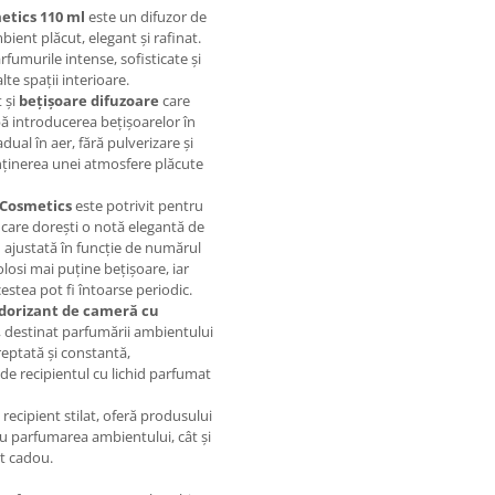
etics 110 ml
este un difuzor de
bient plăcut, elegant și rafinat.
fumurile intense, sofisticate și
lte spații interioare.
 și
bețișoare difuzoare
care
pă introducerea bețișoarelor în
dual în aer, fără pulverizare și
enținerea unei atmosfere plăcute
 Cosmetics
este potrivit pentru
în care dorești o notă elegantă de
 ajustată în funcție de numărul
olosi mai puține bețișoare, iar
stea pot fi întoarse periodic.
dorizant de cameră cu
, destinat parfumării ambientului
treptată și constantă,
lude recipientul cu lichid parfumat
recipient stilat, oferă produsului
ru parfumarea ambientului, cât și
it cadou.