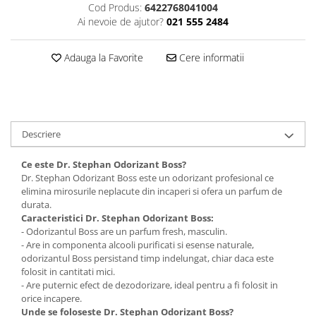
Cod Produs:
6422768041004
Plasturi
Ai nevoie de ajutor?
021 555 2484
Produse incontinenta
Adauga la Favorite
Cere informatii
Sampon
Sare de baie
Servetele Umede
Descriere
Ce este Dr. Stephan Odorizant Boss?
Dr. Stephan Odorizant Boss este un odorizant profesional ce
elimina mirosurile neplacute din incaperi si ofera un parfum de
durata.
Caracteristici Dr. Stephan Odorizant Boss:
- Odorizantul Boss are un parfum fresh, masculin.
- Are in componenta alcooli purificati si esense naturale,
odorizantul Boss persistand timp indelungat, chiar daca este
folosit in cantitati mici.
- Are puternic efect de dezodorizare, ideal pentru a fi folosit in
orice incapere.
Unde se foloseste Dr. Stephan Odorizant Boss?