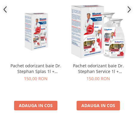
Pachet odorizant baie Dr.
Pachet odorizant baie Dr.
Stephan Splas 1l +
Stephan Service 1l +
odorizant camera Dr.
odorizant camera Dr.
150,00 RON
150,00 RON
Stephan Air 750ml
Stephan Air 750ml
ADAUGA IN COS
ADAUGA IN COS