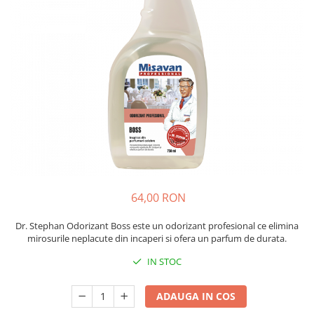
Insecticide
Ceaiuri
Dezinfectante
Cosmetice
Absorbanti de Umiditate & Rezerve
Vopsea Par
Bioactivatori & Tratamente Fose
Ingrijire Par
Septice
Ingrijire corp
Manusi Protectie
Ingrijire maini
Ingrijire picioare
Solutii curatare mobila
Ingrijire Urechi
Îngrijire Ten
Curatare Intretinere Incaltaminte
64,00 RON
Farmaceutice
Dr. Stephan Odorizant Boss este un odorizant profesional ce elimina
Gel de Dus
mirosurile neplacute din incaperi si ofera un parfum de durata.
Igiena Orala
IN STOC
Make-up
Fond de ten
ADAUGA IN COS
Rujuri