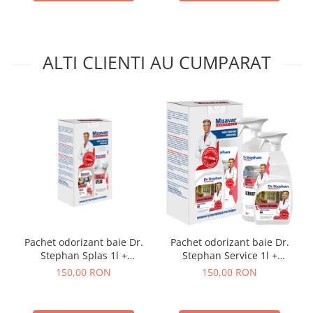
ALTI CLIENTI AU CUMPARAT
Pachet odorizant baie Dr.
Pachet odorizant baie Dr.
Stephan Splas 1l +
Stephan Service 1l +
odorizant camera Dr.
odorizant camera Dr.
150,00 RON
150,00 RON
Stephan Air 750ml
Stephan Air 750ml