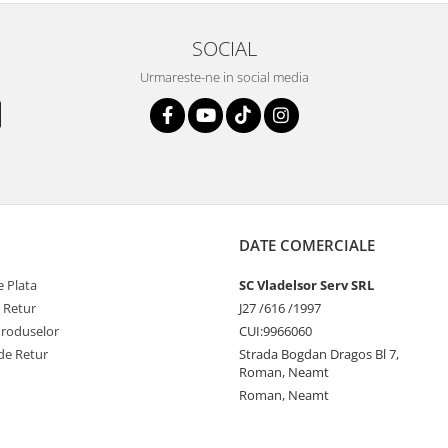
SOCIAL
Urmareste-ne in social media
DATE COMERCIALE
 Plata
SC Vladelsor Serv SRL
e Retur
J27 /616 /1997
Produselor
CUI:9966060
de Retur
Strada Bogdan Dragos Bl 7,
Roman, Neamt
Roman, Neamt