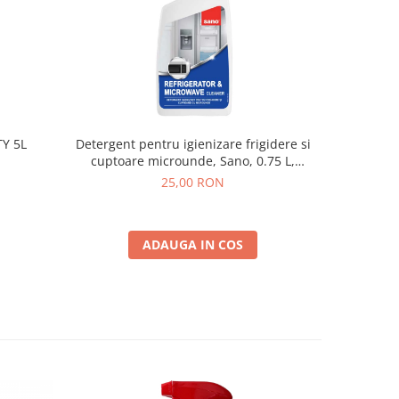
TY 5L
Detergent pentru igienizare frigidere si
Harti
cuptoare microunde, Sano, 0.75 L,
parfum neutru
25,00 RON
ADAUGA IN COS