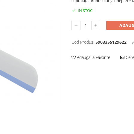
suprafața produsului și îndepărtea
IN STOC
ADAUG
Cod Produs:
5903355129622
Adauga la Favorite
Cere 