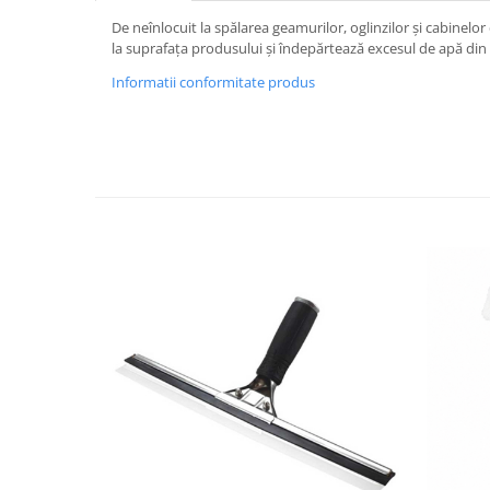
De neînlocuit la spălarea geamurilor, oglinzilor și cabinelo
Plasturi
la suprafața produsului și îndepărtează excesul de apă din
Produse incontinenta
Informatii conformitate produs
Sampon
Sare de baie
Servetele Umede