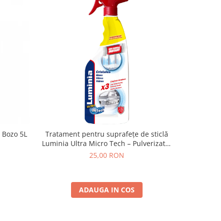
 Bozo 5L
Tratament pentru suprafețe de sticlă
Racleta s
Luminia Ultra Micro Tech – Pulverizator
750 ml
25,00 RON
ADAUGA IN COS