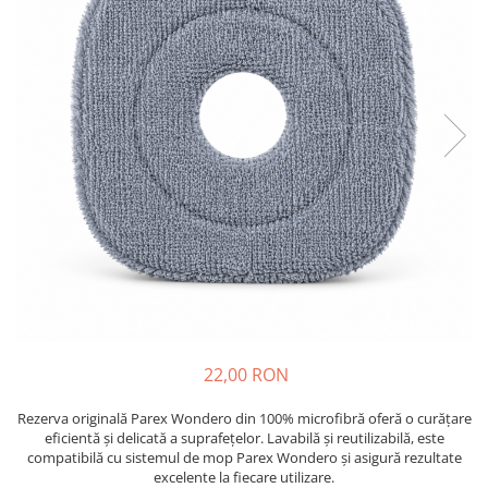
Absorbanti de Umiditate & Rezerve
Ceaiuri
Bioactivatori & Tratamente Fose
Septice
Cosmetice
Manusi Protectie
Vopsea Par
Ingrijire Par
Solutii curatare mobila
Ingrijire corp
Ingrijire maini
Ingrijire picioare
Ingrijire Urechi
Îngrijire Ten
Curatare Intretinere Incaltaminte
Farmaceutice
Gel de Dus
22,00 RON
Igiena Orala
Rezerva originală Parex Wondero din 100% microfibră oferă o curățare
Make-up
eficientă și delicată a suprafețelor. Lavabilă și reutilizabilă, este
compatibilă cu sistemul de mop Parex Wondero și asigură rezultate
Fond de ten
excelente la fiecare utilizare.
Rujuri