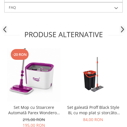
FAQ
PRODUSE ALTERNATIVE
-20 RON
Set Mop cu Stoarcere
Set galeată Proff Black Style
Automată Parex Wondero –
8L cu mop plat și storcător
Galeată cu Separare Apă
economic
215,00 RON
84,00 RON
Curată/Murdară
195,00 RON