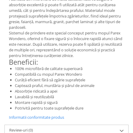
absorbție excelentă și poate fi utilizată atât pentru curățarea
umedă, cât și pentru îndepărtarea prafului. Materialul moale
protejează suprafețele împotriva zgârieturilor, fiind ideal pentru
gresie, faianță, marmură, granit, parchet laminat și alte tipuri de
pardoseli.
Sistemul de prindere este special conceput pentru mopul Parex
Wondero, oferind o fixare sigură și o înlocuire rapidă atunci când
este necesar. După utilizare, rezerva poate fi spălată și reutilizată
de multiple ori, reprezentând o soluție economică și practică
pentru întreținerea curățeniei zilnice.
Beneficii:
100% microfibră de calitate superioară
Compatibilă cu mopul Parex Wondero
Curăță eficient fără să zgârie suprafețele
Captează praful, murdăria și părul de animale
Absorbție ridicată a apei
Lavabilă și reutilizabilă
Montare rapidă și sigură
Potrivită pentru toate suprafețele dure
Informatii conformitate produs
Review-uri
(0)