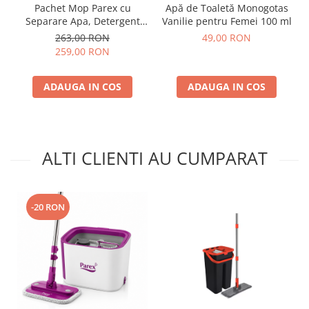
Pachet Mop Parex cu
Apă de Toaletă Monogotas
Separare Apa, Detergent
Vanilie pentru Femei 100 ml
Pardoseli, Odorizant
263,00 RON
49,00 RON
Camera si Sapun Spuma
259,00 RON
ADAUGA IN COS
ADAUGA IN COS
ALTI CLIENTI AU CUMPARAT
-20 RON