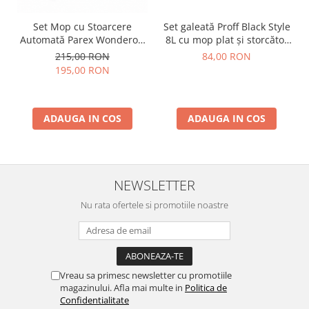
Set Mop cu Stoarcere
Set galeată Proff Black Style
Automată Parex Wondero –
8L cu mop plat și storcător
Galeată cu Separare Apă
economic
215,00 RON
84,00 RON
Curată/Murdară
195,00 RON
ADAUGA IN COS
ADAUGA IN COS
NEWSLETTER
Nu rata ofertele si promotiile noastre
Vreau sa primesc newsletter cu promotiile
magazinului. Afla mai multe in
Politica de
Confidentialitate