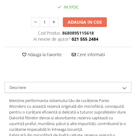
IN STOC
Plasturi
Produse incontinenta
ADAUGA IN COS
Sampon
Cod Produs:
8680895115618
Sare de baie
Ai nevoie de ajutor?
021 555 2484
Servetele Umede
Adauga la Favorite
Cere informatii
Descriere
Menține performanța sistemului tău de curățenie Parex
Wondero cu această rezervă originală din microfibră, concepută
pentru o curățare eficientă și delicată a tuturor suprafețelor dure.
Datorită fibrelor dense și absorbante, rezerva captează cu
ușurință praful, murdăria, părul și alte impurități, contribuind la o
curățenie impecabilă în întreaga locuință.
Fabricată din microfibră de înaltă calitate, rezerva asigură o