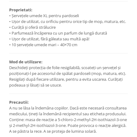
Proprietati:
• Șervețele umede XL pentru pardoseli
• Ușor de utilizat, cu orificiu pentru orice tip de mop, matura, etc.
• Curăță și oferă strălucire
• Parfumează încăperea cu un parfum de lungă durată
• Ușor de utilizat, fără găleata sau multă apă!
• 10 șervețele umede mari – 40×70 cm
Mod de utilizare:
Deschideți protecția de folie resigilabilă, scoateți un șervețel și
poziționați-l pe accesoriul de spălat pardoseli (mop, matura, etc).
Resigilați după fiecare utilizare, pentru a evita uscarea. Curățați
podeaua și lăsați să se usuce.
Precautii:
A nu se lăsa la îndemâna copiilor. Dacă este necesară consultarea
medicului, țineți la îndemână recipientul sau eticheta produsului.
Conține: masa de reacție a 5-chloro-2-methyl-2H-isothiazol-3-one
și 2-methyl-2H-isothiazol-3-one. Poate provoca o reacție alergică.
A se păstra la rece. A se proteja de lumina solară.