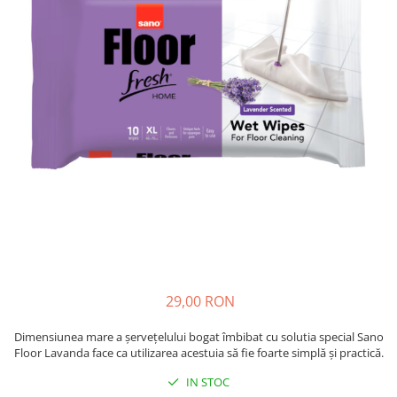
Absorbanti de Umiditate & Rezerve
Ceaiuri
Bioactivatori & Tratamente Fose
Septice
Cosmetice
Manusi Protectie
Vopsea Par
Ingrijire Par
Solutii curatare mobila
Ingrijire corp
Ingrijire maini
Ingrijire picioare
Ingrijire Urechi
Îngrijire Ten
Curatare Intretinere Incaltaminte
Farmaceutice
Gel de Dus
29,00 RON
Igiena Orala
Dimensiunea mare a șervețelului bogat îmbibat cu solutia special Sano
Make-up
Floor Lavanda face ca utilizarea acestuia să fie foarte simplă și practică.
Fond de ten
IN STOC
Rujuri