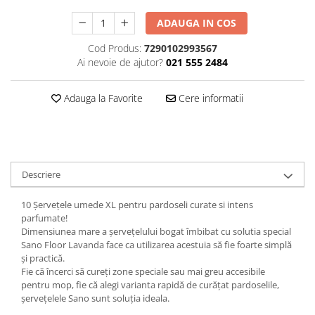
Plasturi
ADAUGA IN COS
Produse incontinenta
Cod Produs:
7290102993567
Sampon
Ai nevoie de ajutor?
021 555 2484
Sare de baie
Adauga la Favorite
Cere informatii
Servetele Umede
Descriere
10 Șervețele umede XL pentru pardoseli curate si intens
parfumate!
Dimensiunea mare a șervețelului bogat îmbibat cu solutia special
Sano Floor Lavanda face ca utilizarea acestuia să fie foarte simplă
și practică.
Fie că încerci să cureți zone speciale sau mai greu accesibile
pentru mop, fie că alegi varianta rapidă de curățat pardoselile,
șervețelele Sano sunt soluția ideala.