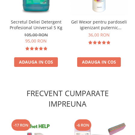
Secretul Deliei Detergent
Gel Wexor pentru pardoseli
Profesional Universal 5 Kg
igienizant puternic
parfumat Monoi di Thaiti
105,00 RON
36,00 RON
Lime & Fiori del Brasile
95,00 RON
750ml
ADAUGA IN COS
ADAUGA IN COS
FRECVENT CUMPARATE
IMPREUNA
-17 RON
-6 RON