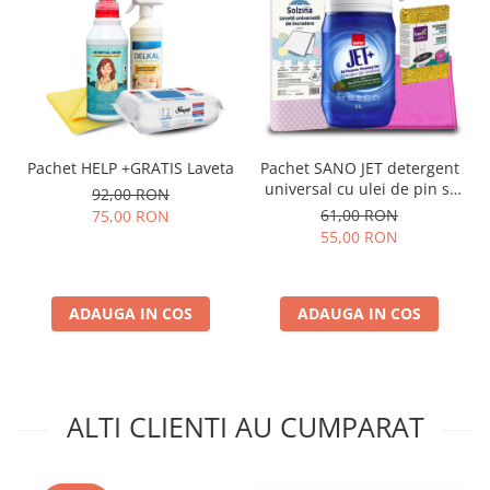
Pachet HELP +GRATIS Laveta
Pachet SANO JET detergent
universal cu ulei de pin si
92,00 RON
accesorii de curatenie
61,00 RON
75,00 RON
55,00 RON
ADAUGA IN COS
ADAUGA IN COS
ALTI CLIENTI AU CUMPARAT