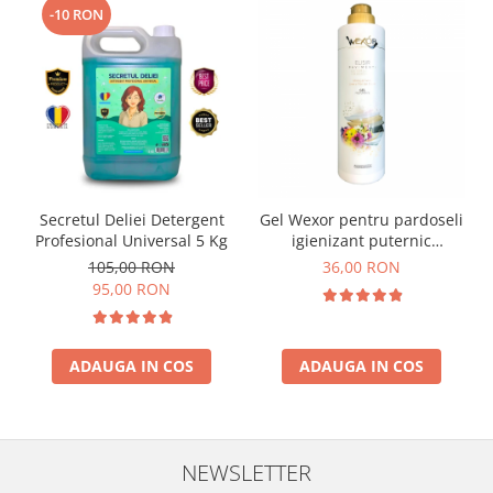
-10 RON
Secretul Deliei Detergent
Gel Wexor pentru pardoseli
Profesional Universal 5 Kg
igienizant puternic
parfumat Monoi di Thaiti
105,00 RON
36,00 RON
Lime & Fiori del Brasile
95,00 RON
750ml
ADAUGA IN COS
ADAUGA IN COS
NEWSLETTER