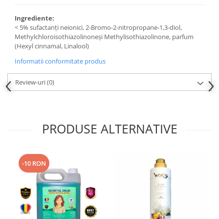
Ingrediente:
< 5% sufactanți neionici, 2-Bromo-2-nitropropane-1,3-diol,
Methylchloroisothiazolinoneși Methylisothiazolinone, parfum
(Hexyl cinnamal, Linalool)
Informatii conformitate produs
Review-uri
(0)
PRODUSE ALTERNATIVE
-10 RON