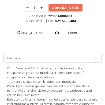
Plasturi
ADAUGA IN COS
Produse incontinenta
Cod Produs:
7290014006881
Sampon
Ai nevoie de ajutor?
021 555 2484
Sare de baie
Adauga la Favorite
Cere informatii
Servetele Umede
Descriere
Clorul Sano Javel 3 in 1 inalbeste, dezinfecteaza, curata,
indeparteaza grasimea, murdaria si petele care nu pot fi
indepartate cu detergentii obisnuiti.
Totodata distruge bacteriile, ciuperca si mucegaiul.
Potrivit atat pentru spalare manuala, cat si automata, dar si
pentru: WC-uri si drenaje de chiuveta pentru pardoseli, pereti,
cazi de baie, si chiuvete.
Este usor de folosit si economic si este perfect pentru o curatenie
in profunzime a intregului camin, datorita compozitiei unice de