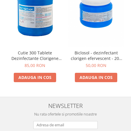
Cutie 300 Tablete
Biclosol - dezinfectant
Dezinfectante Clorigene
clorigen efervescent - 200
Eferverscente Biclosol 1 kg
tablete
85,00 RON
50,00 RON
ADAUGA IN COS
ADAUGA IN COS
NEWSLETTER
Nu rata ofertele si promotiile noastre