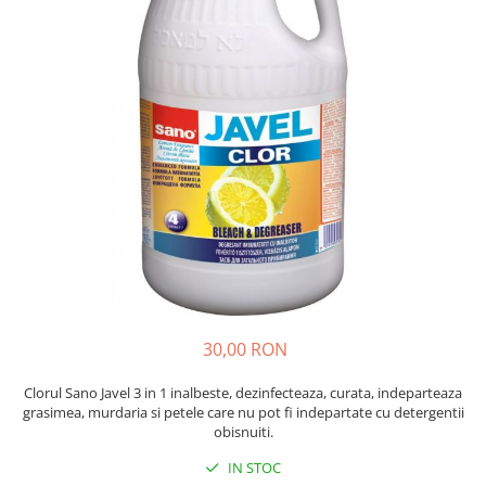
Insecticide
Ceaiuri
Dezinfectante
Cosmetice
Absorbanti de Umiditate & Rezerve
Vopsea Par
Bioactivatori & Tratamente Fose
Ingrijire Par
Septice
Ingrijire corp
Manusi Protectie
Ingrijire maini
Ingrijire picioare
Solutii curatare mobila
Ingrijire Urechi
Îngrijire Ten
Curatare Intretinere Incaltaminte
Farmaceutice
30,00 RON
Gel de Dus
Igiena Orala
Clorul Sano Javel 3 in 1 inalbeste, dezinfecteaza, curata, indeparteaza
grasimea, murdaria si petele care nu pot fi indepartate cu detergentii
Make-up
obisnuiti.
Fond de ten
IN STOC
Rujuri