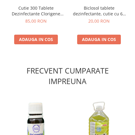
Cutie 300 Tablete
Biclosol tablete
Dezinfectante Clorigene
dezinfectante, cutie cu 60
Eferverscente Biclosol 1 kg
bucati
85,00 RON
20,00 RON
ADAUGA IN COS
ADAUGA IN COS
FRECVENT CUMPARATE
IMPREUNA