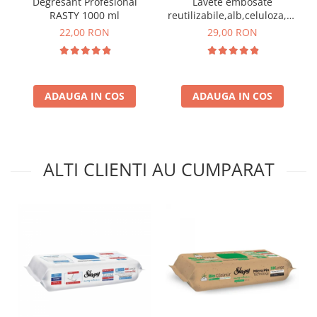
Degresant Profesional
Lavete embosate
RASTY 1000 ml
reutilizabile,alb,celuloza,30
x 20 cm,rola 75 bucati
22,00 RON
29,00 RON
ADAUGA IN COS
ADAUGA IN COS
ALTI CLIENTI AU CUMPARAT