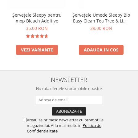
Șervețele Sleepy pentru
Șervețele Umede Sleepy Bio
mop Bleach Additive
Easy Clean Tea Tree & Lime
Multisuprafețe, 50 Buc
35,00 RON
29,00 RON
VEZI VARIANTE
ADAUGA IN COS
NEWSLETTER
Nu rata ofertele si promotiile noastre
Vreau sa primesc newsletter cu promotiile
magazinului. Afla mai multe in
Politica de
Confidentialitate