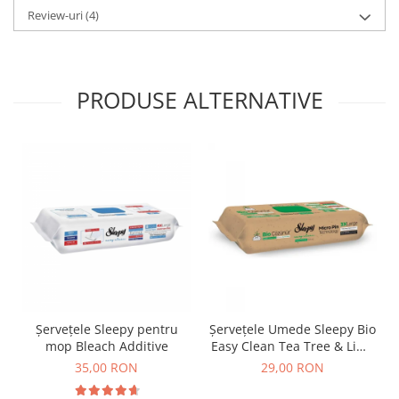
Review-uri
(4)
PRODUSE ALTERNATIVE
Șervețele Sleepy pentru
Șervețele Umede Sleepy Bio
mop Bleach Additive
Easy Clean Tea Tree & Lime
Multisuprafețe, 50 Buc
35,00 RON
29,00 RON