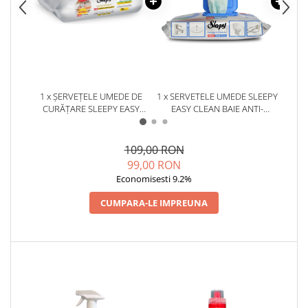
1 x ȘERVEȚELE UMEDE DE
1 x SERVETELE UMEDE SLEEPY
1 x S
CURĂȚARE SLEEPY EASY
EASY CLEAN BAIE ANTI-
E
CLEAN KITCHEN CU ULEI
CALCAR CU SPUMA ACTIVA 30
NATURAL DE LĂMÂIE GALBEN
BUCATI
– 50 BUCĂȚI
109,00 RON
99,00 RON
Economisesti 9.2%
CUMPARA-LE IMPREUNA