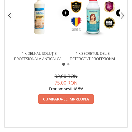
1 x DELKAL SOLUȚIE
1 x SECRETUL DELIEI
1 x S
PROFESIONALA ANTICALCAR
DETERGENT PROFESIONAL
E
1KG
UNIVERSAL 1 KG
92,00 RON
75,00 RON
Economisesti 18.5%
CUMPARA-LE IMPREUNA