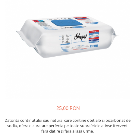
Absorbanti de Umiditate & Rezerve
Ceaiuri
Bioactivatori & Tratamente Fose
Septice
Cosmetice
Manusi Protectie
Vopsea Par
Ingrijire Par
Solutii curatare mobila
Ingrijire corp
Ingrijire maini
Ingrijire picioare
Ingrijire Urechi
Îngrijire Ten
Curatare Intretinere Incaltaminte
Farmaceutice
Gel de Dus
25,00 RON
Igiena Orala
Make-up
Datorita continutului sau natural care contine otet alb si bicarbonat de
sodiu, ofera o curatare perfecta pe toate suprafetele atinse frecvent
Fond de ten
fara clatire si fara a lasa urme.
Rujuri