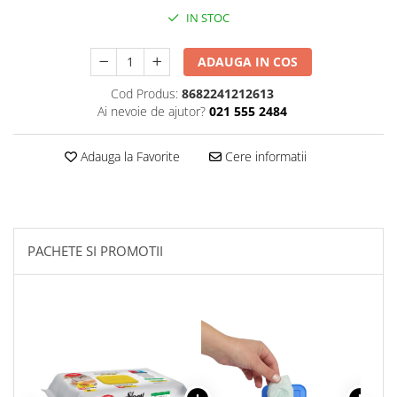
IN STOC
Plasturi
Produse incontinenta
ADAUGA IN COS
Sampon
Cod Produs:
8682241212613
Sare de baie
Ai nevoie de ajutor?
021 555 2484
Servetele Umede
Adauga la Favorite
Cere informatii
PACHETE SI PROMOTII