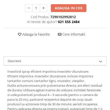
Plasturi
ADAUGA IN COS
Produse incontinenta
Cod Produs:
7290102992812
Sampon
Ai nevoie de ajutor?
021 555 2484
Sare de baie
Adauga la Favorite
Cere informatii
Servetele Umede
Descriere
Insecticid spray eficient impotriva insectelor zburatoare.
Eficient impotriva: insectelor zburatoare, inclusiv impotriva
tantarilor comuni, tantarilor tigru, mustelor, viespilor.
Dubla actiune:omoara prin pulverizarea directa; are efect rezidual
de durata; Utilizare:agitati inainte de utilizare; inchideti ferestrele
si usile;pulverizati produsul 4 – 6 secunde (pentru o camera de
pana la 20 mc), pastrand recipientul departe de corp; lasati
produsul sa actioneze timp de 30 de minute; aerisiti incaperea.
Pentru aplicarea directa pe insecta (viespi), pulverizati timp de 1-2