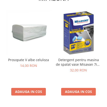
Prosopate V albe celuloza
Detergent pentru masina
de spalat vase Misavan 7in1
14,00 RON
25 tablete
32,00 RON
ADAUGA IN COS
ADAUGA IN COS