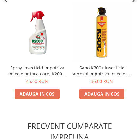
Spray insecticid impotriva
Sano K300+ Insecticid
insectelor taratoare, K2000,
aerosol impotriva insectelor
750 ml, Sano
taratoare 630 ml
45,00 RON
36,00 RON
ADAUGA IN COS
ADAUGA IN COS
FRECVENT CUMPARATE
IMPREUNA