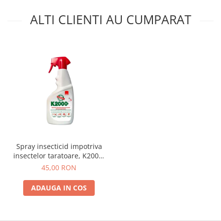
ALTI CLIENTI AU CUMPARAT
Spray insecticid impotriva
insectelor taratoare, K2000,
750 ml, Sano
45,00 RON
ADAUGA IN COS