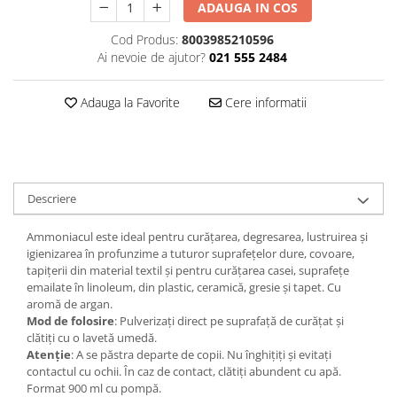
ADAUGA IN COS
Plasturi
Cod Produs:
8003985210596
Produse incontinenta
Ai nevoie de ajutor?
021 555 2484
Sampon
Adauga la Favorite
Cere informatii
Sare de baie
Servetele Umede
Descriere
Ammoniacul este ideal pentru curățarea, degresarea, lustruirea și
igienizarea în profunzime a tuturor suprafețelor dure, covoare,
tapițerii din material textil și pentru curățarea casei, suprafețe
emailate în linoleum, din plastic, ceramică, gresie și tapet. Cu
aromă de argan.
Mod de folosire
: Pulverizați direct pe suprafață de curățat și
clătiți cu o lavetă umedă.
Atenție
: A se păstra departe de copii. Nu înghițiți și evitați
contactul cu ochii. În caz de contact, clătiți abundent cu apă.
Format 900 ml cu pompă.