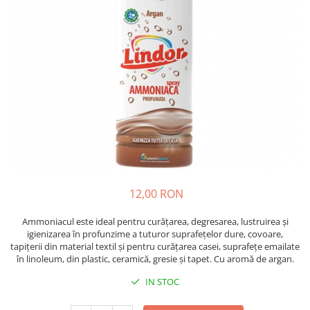
Insecticide
Ceaiuri
Dezinfectante
Cosmetice
Absorbanti de Umiditate & Rezerve
Vopsea Par
Bioactivatori & Tratamente Fose
Ingrijire Par
Septice
Ingrijire corp
Manusi Protectie
Ingrijire maini
Ingrijire picioare
Solutii curatare mobila
Ingrijire Urechi
Îngrijire Ten
Curatare Intretinere Incaltaminte
12,00 RON
Farmaceutice
Ammoniacul este ideal pentru curățarea, degresarea, lustruirea și
Gel de Dus
igienizarea în profunzime a tuturor suprafețelor dure, covoare,
tapițerii din material textil și pentru curățarea casei, suprafețe emailate
Igiena Orala
în linoleum, din plastic, ceramică, gresie și tapet. Cu aromă de argan.
Make-up
IN STOC
Fond de ten
Rujuri