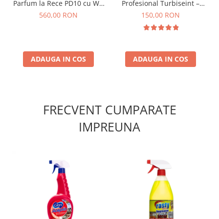
Parfum la Rece PD10 cu Wi-
Profesional Turbiseint –
Fi si Lumina Ambientala 120
750ml
560,00 RON
150,00 RON
ml, Alb
ADAUGA IN COS
ADAUGA IN COS
FRECVENT CUMPARATE
IMPREUNA