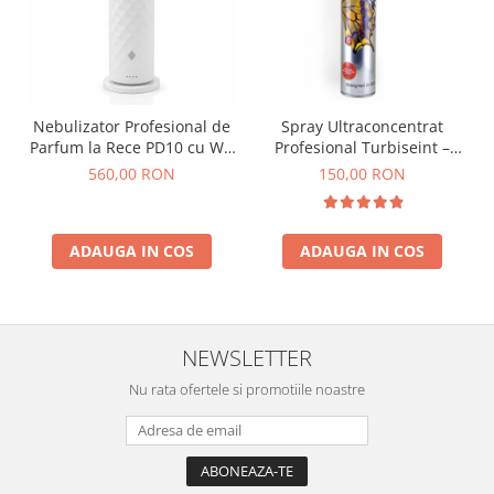
Nebulizator Profesional de
Spray Ultraconcentrat
Parfum la Rece PD10 cu Wi-
Profesional Turbiseint –
Fi si Lumina Ambientala 120
750ml
560,00 RON
150,00 RON
ml, Alb
ADAUGA IN COS
ADAUGA IN COS
NEWSLETTER
Nu rata ofertele si promotiile noastre