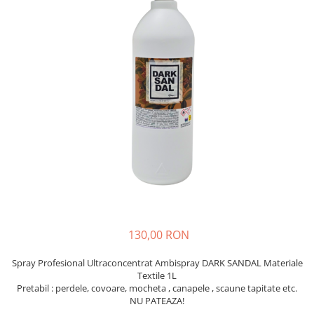
Insecticide
Ceaiuri
Dezinfectante
Cosmetice
Absorbanti de Umiditate & Rezerve
Vopsea Par
Bioactivatori & Tratamente Fose
Ingrijire Par
Septice
Ingrijire corp
Manusi Protectie
Ingrijire maini
Ingrijire picioare
Solutii curatare mobila
Ingrijire Urechi
Îngrijire Ten
Curatare Intretinere Incaltaminte
Farmaceutice
Gel de Dus
130,00 RON
Igiena Orala
Spray Profesional Ultraconcentrat Ambispray DARK SANDAL Materiale
Make-up
Textile 1L
Pretabil : perdele, covoare, mocheta , canapele , scaune tapitate etc.
Fond de ten
NU PATEAZA!
Rujuri