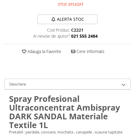
STOC EPUIZAT
Plasturi
Produse incontinenta
ALERTA STOC
Sampon
Cod Produs:
C2221
Sare de baie
Ai nevoie de ajutor?
021 555 2484
Servetele Umede
Adauga la Favorite
Cere informatii
Descriere
Spray Profesional
Ultraconcentrat Ambispray
DARK SANDAL Materiale
Textile 1L
Pretabil : perdele, covoare, mocheta , canapele , scaune tapitate