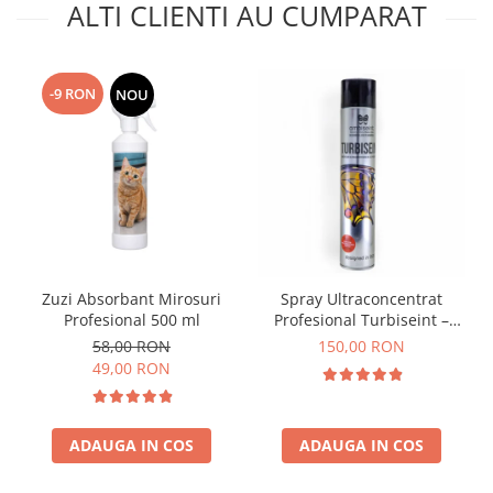
ALTI CLIENTI AU CUMPARAT
-9 RON
NOU
Zuzi Absorbant Mirosuri
Spray Ultraconcentrat
Profesional 500 ml
Profesional Turbiseint –
750ml
58,00 RON
150,00 RON
49,00 RON
ADAUGA IN COS
ADAUGA IN COS