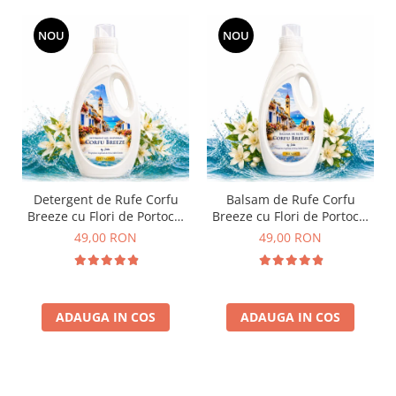
NOU
NOU
Detergent de Rufe Corfu
Balsam de Rufe Corfu
Breeze cu Flori de Portocal
Breeze cu Flori de Portocal
by Delia 2L
by Delia 2L
49,00 RON
49,00 RON
ADAUGA IN COS
ADAUGA IN COS