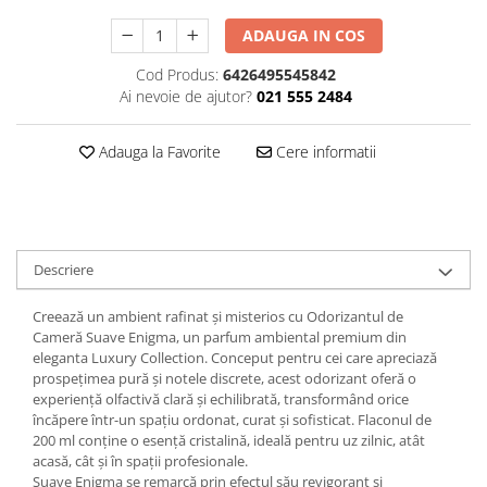
Plasturi
ADAUGA IN COS
Produse incontinenta
Cod Produs:
6426495545842
Sampon
Ai nevoie de ajutor?
021 555 2484
Sare de baie
Adauga la Favorite
Cere informatii
Servetele Umede
Descriere
Creează un ambient rafinat și misterios cu Odorizantul de
Cameră Suave Enigma, un parfum ambiental premium din
eleganta Luxury Collection. Conceput pentru cei care apreciază
prospețimea pură și notele discrete, acest odorizant oferă o
experiență olfactivă clară și echilibrată, transformând orice
încăpere într-un spațiu ordonat, curat și sofisticat. Flaconul de
200 ml conține o esență cristalină, ideală pentru uz zilnic, atât
acasă, cât și în spații profesionale.
Suave Enigma se remarcă prin efectul său revigorant și