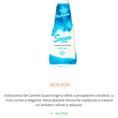
Absorbanti de Umiditate & Rezerve
Ceaiuri
Bioactivatori & Tratamente Fose
Septice
Cosmetice
Manusi Protectie
Vopsea Par
Ingrijire Par
Solutii curatare mobila
Ingrijire corp
Ingrijire maini
Ingrijire picioare
Ingrijire Urechi
Îngrijire Ten
Curatare Intretinere Incaltaminte
Farmaceutice
38,00 RON
Gel de Dus
Igiena Orala
Odorizantul de Cameră Suave Enigma oferă o prospețime cristalină, cu
note curate și elegante. Neutralizează mirosurile neplăcute și creează
Make-up
un ambient rafinat și relaxant.
Fond de ten
IN STOC
Rujuri