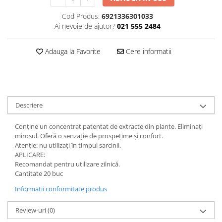
Plasturi
Cod Produs:
6921336301033
Ai nevoie de ajutor?
021 555 2484
Produse incontinenta
Sampon
Adauga la Favorite
Cere informatii
Sare de baie
Servetele Umede
Descriere
Conține un concentrat patentat de extracte din plante. Eliminați
mirosul. Oferă o senzație de prospețime și confort.
Atenție: nu utilizați în timpul sarcinii.
APLICARE:
Recomandat pentru utilizare zilnică.
Cantitate 20 buc
Informatii conformitate produs
Review-uri
(0)