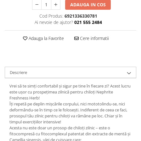
ADAUGA IN COS
Plasturi
Cod Produs:
6921336330781
Produse incontinenta
Ai nevoie de ajutor?
021 555 2484
Sampon
Sare de baie
Adauga la Favorite
Cere informatii
Servetele Umede
Descriere
Vrei să te simți confortabil și sigur pe tine în fiecare zi? Acest lucru
este ușor cu prospețimea zilnică pentru chiloți Nephrite
Freshness Herb!
Îți repetă pe deplin mișcările corpului, nici mototolindu-se, nici
deformându-se în timp ce le folosești. Indiferent de ceea ce faci,
prosopul tău zilnic pentru chiloți va rămâne pe loc. Chiar și în
timpul exercițiilor intensive!
Acesta nu este doar un prosop de chiloți zilnic – este o
fitocompresă cu fitocomplexul patentat din extracte de mentă și
Camellia sinensis, ulei de cuișoare care: