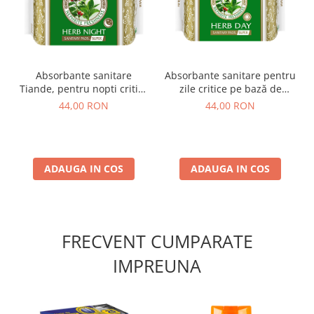
Absorbante sanitare
Absorbante sanitare pentru
Tiande, pentru nopti critice
zile critice pe bază de
pe bază de plante Nephrite
plante Nephrite Freshness
44,00 RON
44,00 RON
Freshness, 10 buc
10 buc
ADAUGA IN COS
ADAUGA IN COS
FRECVENT CUMPARATE
IMPREUNA