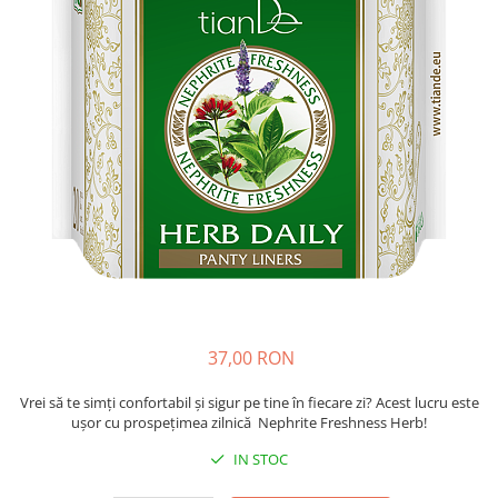
Insecticide
Ceaiuri
Dezinfectante
Cosmetice
Absorbanti de Umiditate & Rezerve
Vopsea Par
Bioactivatori & Tratamente Fose
Ingrijire Par
Septice
Ingrijire corp
Manusi Protectie
Ingrijire maini
Ingrijire picioare
Solutii curatare mobila
Ingrijire Urechi
Îngrijire Ten
Curatare Intretinere Incaltaminte
Farmaceutice
37,00 RON
Gel de Dus
Igiena Orala
Vrei să te simți confortabil și sigur pe tine în fiecare zi? Acest lucru este
ușor cu prospețimea zilnică Nephrite Freshness Herb!
Make-up
IN STOC
Fond de ten
Rujuri