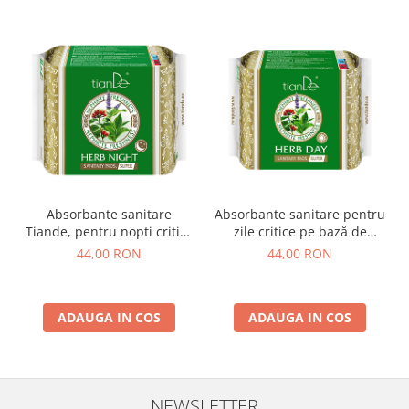
Absorbante sanitare
Absorbante sanitare pentru
Tiande, pentru nopti critice
zile critice pe bază de
pe bază de plante Nephrite
plante Nephrite Freshness
44,00 RON
44,00 RON
Freshness, 10 buc
10 buc
ADAUGA IN COS
ADAUGA IN COS
NEWSLETTER