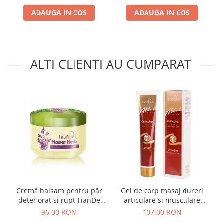
ADAUGA IN COS
ADAUGA IN COS
ALTI CLIENTI AU CUMPARAT
Cremă balsam pentru păr
Gel de corp masaj dureri
deteriorat și rupt TianDe
articulare si musculare
500 g
Orthophyt Tiande 125 ml
96,00 RON
107,00 RON