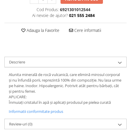
Plasturi
Cod Produs:
6921301012544
Ai nevoie de ajutor?
021 555 2484
Produse incontinenta
Sampon
Adauga la Favorite
Cere informatii
Sare de baie
Servetele Umede
Descriere
Alunita minerală de rocă vulcanică, care elimină mirosul corporal
și nu înfundă porii, reprezintă 100% din compoziție. Nu lasa urme
pe haine. Inodor. Hipoalergenic. Potrivit atât pentru bărbați, cât
și pentru femei.
APLICARE:
Înmuiați cristalul în apă și aplicați produsul pe pielea curată
Informatii conformitate produs
Review-uri
(0)