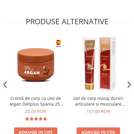
PRODUSE ALTERNATIVE
Cremă de corp cu ulei de
Gel de corp masaj dureri
argan Deliplus Spania 250
articulare si musculare
ml
Orthophyt Tiande 125 ml
25,00 RON
107,00 RON
ADAUGA IN COS
ADAUGA IN COS