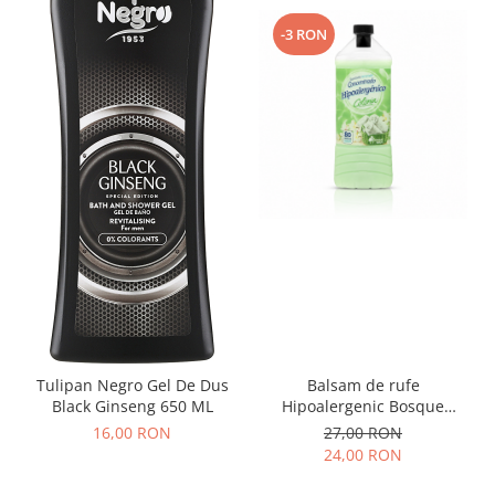
-3 RON
Tulipan Negro Gel De Dus
Balsam de rufe
Black Ginseng 650 ML
Hipoalergenic Bosque
Verde Colonia Spania 2L
16,00 RON
27,00 RON
24,00 RON