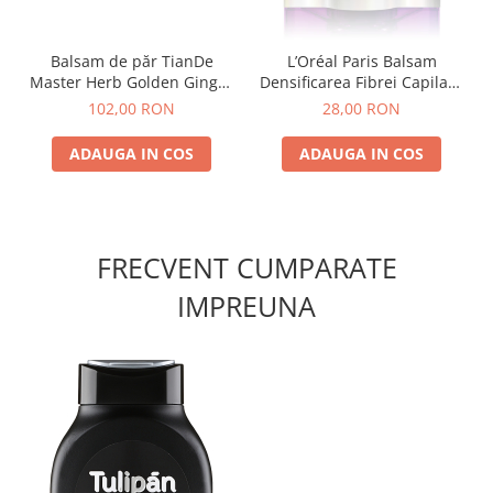
Balsam de păr TianDe
L’Oréal Paris Balsam
Master Herb Golden Ginger
Densificarea Fibrei Capilare
300ml
Collagen Lifter 200 ml
102,00 RON
28,00 RON
ADAUGA IN COS
ADAUGA IN COS
FRECVENT CUMPARATE
IMPREUNA