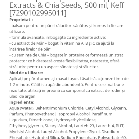
Extracts & Chia Seeds, 500 ml, Keff
[7290102995011]
Proprietati:
- balsam pentru un păr strălucitor, sănătos și frumos la fiecare
utilizare;
- formulă avansată, îmbogațită cu ingrediente active;
- cu extract de Măr – bogat în vitamina A, B și C ce ajută la
întărirea firelor de păr;
- cu semințe de Chia – bogate în proteine ce formează un strat
protector ce hidratează crește flexibilitatea, netezește, oferă
strălucire pentru un aspect sănatos și strălucitor.
Mod de utilizare:
Aplicați pe părul umed, și masați ușor. Lăsați să acțoneze timp de
1-2 minute. Clătiți cu apă din abundență. Pentru cele mai bune
rezultate, utilizați împreună cu șamponul cu extract de rodie și
uleoi de argan.
Ingrediente:
Aqua (Water), Behentrimonium Chloride, Cetyl Alcohol, Glycerin,
Parfum, Phenoxyethanol, Isopropyl Alcohol, Paraffinum
Liquidum, Dimethicone, Hydroxyethylcellulose,
Ethylhexylglycerin, Stearyl Alcohol, Laurteh-23, Laureth-4, BHT,
Myristyl Alcohol, Lauryl Alcohol, Propylene Glycol, Disodium
Phosphate, Hydrated Silica, Sodium Phosphate, Polysorbate 60,