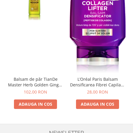
Balsam de păr TianDe
L’Oréal Paris Balsam
Master Herb Golden Ginger
Densificarea Fibrei Capilare
300ml
Collagen Lifter 200 ml
102,00 RON
28,00 RON
ADAUGA IN COS
ADAUGA IN COS
NEWSLETTER