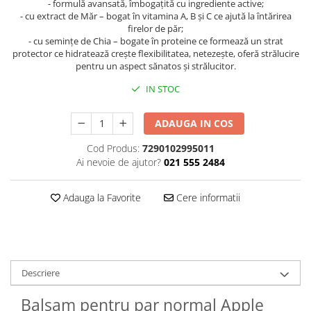
- formulă avansată, îmbogațită cu ingrediente active;
- cu extract de Măr – bogat în vitamina A, B și C ce ajută la întărirea
Plasturi
firelor de păr;
Produse incontinenta
- cu semințe de Chia – bogate în proteine ce formează un strat
protector ce hidratează crește flexibilitatea, netezește, oferă strălucire
Sampon
pentru un aspect sănatos și strălucitor.
Sare de baie
IN STOC
Servetele Umede
ADAUGA IN COS
Cod Produs:
7290102995011
Ai nevoie de ajutor?
021 555 2484
Adauga la Favorite
Cere informatii
Descriere
Balsam pentru par normal Apple