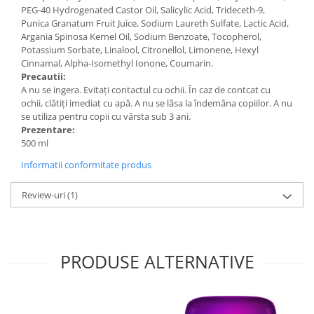
PEG-40 Hydrogenated Castor Oil, Salicylic Acid, Trideceth-9,
Punica Granatum Fruit Juice, Sodium Laureth Sulfate, Lactic Acid,
Argania Spinosa Kernel Oil, Sodium Benzoate, Tocopherol,
Potassium Sorbate, Linalool, Citronellol, Limonene, Hexyl
Cinnamal, Alpha-Isomethyl Ionone, Coumarin.
Precautii:
A nu se ingera. Evitați contactul cu ochii. În caz de contcat cu
ochii, clătiți imediat cu apă. A nu se lăsa la îndemâna copiilor. A nu
se utiliza pentru copii cu vârsta sub 3 ani.
Prezentare:
500 ml
Informatii conformitate produs
Review-uri
(1)
PRODUSE ALTERNATIVE