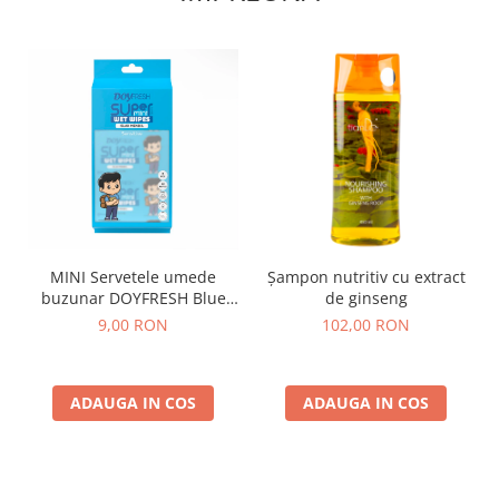
MINI Servetele umede
Șampon nutritiv cu extract
buzunar DOYFRESH Blue
de ginseng
Sensitive – 8 pachete x 8
9,00 RON
102,00 RON
bucati, 64 servetele/bax
ADAUGA IN COS
ADAUGA IN COS