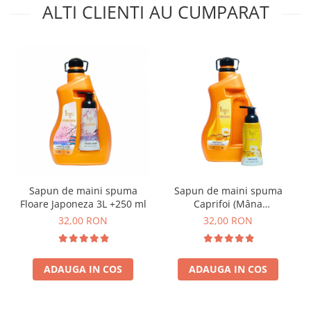
ALTI CLIENTI AU CUMPARAT
Sapun de maini spuma
Sapun de maini spuma
Floare Japoneza 3L +250 ml
Caprifoi (Mâna
Maicii Domnului) 3L +250
32,00 RON
32,00 RON
ml
ADAUGA IN COS
ADAUGA IN COS