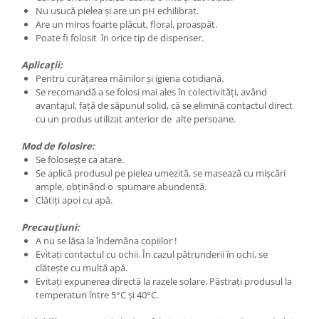
Nu usucă pielea și are un pH echilibrat.
Are un miros foarte plăcut, floral, proaspăt.
Poate fi folosit în orice tip de dispenser.
Aplicații:
Pentru curățarea mâinilor și igiena cotidiană.
Se recomandă a se folosi mai ales în colectivități, având
avantajul, față de săpunul solid, că se elimină contactul direct
cu un produs utilizat anterior de alte persoane.
Mod de folosire:
Se folosește ca atare.
Se aplică produsul pe pielea umezită, se masează cu mișcări
ample, obținând o spumare abundentă.
Clătiți apoi cu apă.
Precauțiuni:
A nu se lăsa la îndemâna copiilor !
Evitați contactul cu ochii. În cazul pătrunderii în ochi, se
clăteşte cu multă apă.
Evitați expunerea directă la razele solare. Păstrați produsul la
temperaturi între 5°C și 40°C.