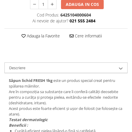
ADAUGA IN COS
Plasturi
Cod Produs:
6425104000604
Produse incontinenta
Ai nevoie de ajutor?
021 555 2484
Sampon
Sare de baie
Adauga la Favorite
Cere informatii
Servetele Umede
Descriere
Săpun lichid FRESH 1kg
este un produs special creat pentru
spălarea mâinilor.
Are în compoziția sa substanțe care îi conferă calități deosebite
pentru a curăța și proteja pielea, evitându-se efectele nedorite
(deshidratare, iritare).
Acest produs este foarte eficient și ușor de folosit (se folosește ca
atare).
Testat dermatologic
Beneficii :
Curăţă eficient pielea lăsând-o fină și catifelată.