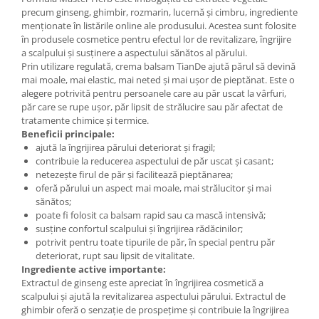
precum ginseng, ghimbir, rozmarin, lucernă și cimbru, ingrediente
menționate în listările online ale produsului. Acestea sunt folosite
în produsele cosmetice pentru efectul lor de revitalizare, îngrijire
a scalpului și susținere a aspectului sănătos al părului.
Prin utilizare regulată, crema balsam TianDe ajută părul să devină
mai moale, mai elastic, mai neted și mai ușor de pieptănat. Este o
alegere potrivită pentru persoanele care au păr uscat la vârfuri,
păr care se rupe ușor, păr lipsit de strălucire sau păr afectat de
tratamente chimice și termice.
Beneficii principale:
ajută la îngrijirea părului deteriorat și fragil;
contribuie la reducerea aspectului de păr uscat și casant;
netezește firul de păr și facilitează pieptănarea;
oferă părului un aspect mai moale, mai strălucitor și mai
sănătos;
poate fi folosit ca balsam rapid sau ca mască intensivă;
susține confortul scalpului și îngrijirea rădăcinilor;
potrivit pentru toate tipurile de păr, în special pentru păr
deteriorat, rupt sau lipsit de vitalitate.
Ingrediente active importante:
Extractul de ginseng este apreciat în îngrijirea cosmetică a
scalpului și ajută la revitalizarea aspectului părului. Extractul de
ghimbir oferă o senzație de prospețime și contribuie la îngrijirea