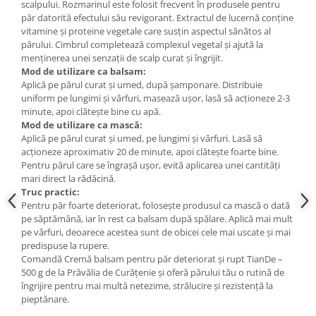
scalpului. Rozmarinul este folosit frecvent în produsele pentru
păr datorită efectului său revigorant. Extractul de lucernă conține
vitamine și proteine vegetale care susțin aspectul sănătos al
părului. Cimbrul completează complexul vegetal și ajută la
menținerea unei senzații de scalp curat și îngrijit.
Mod de utilizare ca balsam:
Aplică pe părul curat și umed, după șamponare. Distribuie
uniform pe lungimi și vârfuri, masează ușor, lasă să acționeze 2-3
minute, apoi clătește bine cu apă.
Mod de utilizare ca mască:
Aplică pe părul curat și umed, pe lungimi și vârfuri. Lasă să
acționeze aproximativ 20 de minute, apoi clătește foarte bine.
Pentru părul care se îngrașă ușor, evită aplicarea unei cantități
mari direct la rădăcină.
Truc practic:
Pentru păr foarte deteriorat, folosește produsul ca mască o dată
pe săptămână, iar în rest ca balsam după spălare. Aplică mai mult
pe vârfuri, deoarece acestea sunt de obicei cele mai uscate și mai
predispuse la rupere.
Comandă Cremă balsam pentru păr deteriorat și rupt TianDe –
500 g de la Prăvălia de Curățenie și oferă părului tău o rutină de
îngrijire pentru mai multă netezime, strălucire și rezistență la
pieptănare.