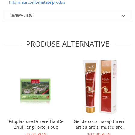
Informatii conformitate produs
Review-uri
(0)
PRODUSE ALTERNATIVE
Fitoplasture Durere TianDe
Gel de corp masaj dureri
Zhui Feng Forte 4 buc
articulare si musculare
Orthophyt Tiande 125 ml
32,00 RON
107,00 RON