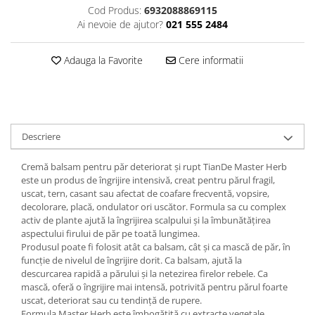
Cod Produs:
6932088869115
Plasturi
Ai nevoie de ajutor?
021 555 2484
Produse incontinenta
Adauga la Favorite
Cere informatii
Sampon
Sare de baie
Servetele Umede
Descriere
Cremă balsam pentru păr deteriorat și rupt TianDe Master Herb
este un produs de îngrijire intensivă, creat pentru părul fragil,
uscat, tern, casant sau afectat de coafare frecventă, vopsire,
decolorare, placă, ondulator ori uscător. Formula sa cu complex
activ de plante ajută la îngrijirea scalpului și la îmbunătățirea
aspectului firului de păr pe toată lungimea.
Produsul poate fi folosit atât ca balsam, cât și ca mască de păr, în
funcție de nivelul de îngrijire dorit. Ca balsam, ajută la
descurcarea rapidă a părului și la netezirea firelor rebele. Ca
mască, oferă o îngrijire mai intensă, potrivită pentru părul foarte
uscat, deteriorat sau cu tendință de rupere.
Formula Master Herb este îmbogățită cu extracte vegetale