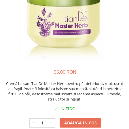
Absorbanti de Umiditate & Rezerve
Ceaiuri
Bioactivatori & Tratamente Fose
Septice
Cosmetice
Manusi Protectie
Vopsea Par
Ingrijire Par
Solutii curatare mobila
Ingrijire corp
Ingrijire maini
Ingrijire picioare
Ingrijire Urechi
Îngrijire Ten
96,00 RON
Curatare Intretinere Incaltaminte
Cremă balsam TianDe Master Herb pentru păr deteriorat, rupt, uscat
Farmaceutice
sau fragil. Poate fi folosită ca balsam sau mască, ajutând la netezirea
firului de păr, descurcarea mai ușoară și redarea aspectului moale,
Gel de Dus
strălucitor și îngrijit.
Igiena Orala
IN STOC
Make-up
Fond de ten
ADAUGA IN COS
Rujuri