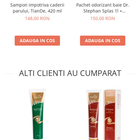
Sampon impotriva caderii
Pachet odorizant baie Dr.
parului, TianDe, 420 ml
Stephan Splas 1l +
odorizant camera Dr.
148,00 RON
150,00 RON
Stephan Air 750ml
ADAUGA IN COS
ADAUGA IN COS
ALTI CLIENTI AU CUMPARAT