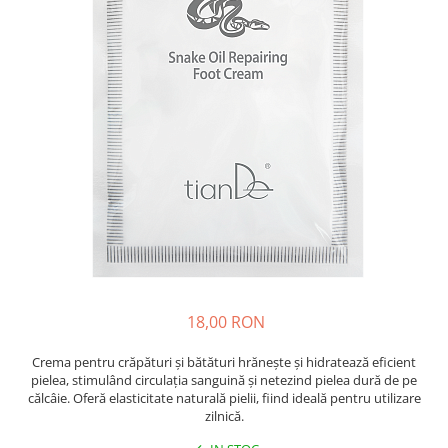
Insecticide
Ceaiuri
Dezinfectante
Cosmetice
Absorbanti de Umiditate & Rezerve
Vopsea Par
Bioactivatori & Tratamente Fose
Ingrijire Par
Septice
Ingrijire corp
Manusi Protectie
Ingrijire maini
Ingrijire picioare
Solutii curatare mobila
Ingrijire Urechi
Îngrijire Ten
Curatare Intretinere Incaltaminte
Farmaceutice
18,00 RON
Gel de Dus
Igiena Orala
Crema pentru crăpături și bătături hrănește și hidratează eficient
pielea, stimulând circulația sanguină și netezind pielea dură de pe
Make-up
călcâie. Oferă elasticitate naturală pielii, fiind ideală pentru utilizare
zilnică.
Fond de ten
Rujuri