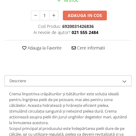
IN STOC
Plasturi
ADAUGA IN COS
Produse incontinenta
Cod Produs:
6920031426836
Sampon
Ai nevoie de ajutor?
021 555 2484
Sare de baie
Servetele Umede
Adauga la Favorite
Cere informatii
Descriere
Crema împotriva crăpăturilor și bătăturilor este soluția ideală
pentru îngrijirea pielii de pe picioare, mai ales pentru zona
călcâielor. Aceasta hidratează și hrănește eficient pielea,
stimulând circulația sanguină și netezind pielea dură. Crema
acționează asupra pielii din jurul unghiilor degetelor mari, ajutând
la înmuierea acestora.
Scopul principal al produsului este îndepărtarea pielii dure de pe
călcâie, iar cu utilizare regulată, pielea va deveni revitalizată și va