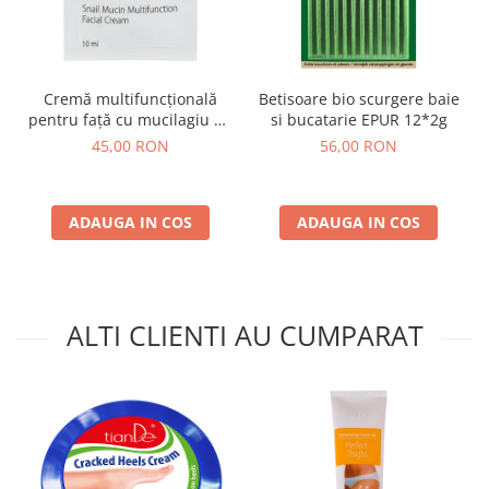
Cremă multifuncțională
Betisoare bio scurgere baie
pentru față cu mucilagiu de
si bucatarie EPUR 12*2g
melc, un plic – 10 ml
45,00 RON
56,00 RON
ADAUGA IN COS
ADAUGA IN COS
ALTI CLIENTI AU CUMPARAT