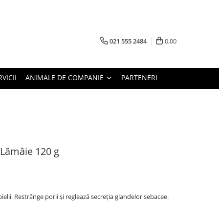
021 555 2484
0,00
RVICII
ANIMALE DE COMPANIE
PARTENERI
 Lămâie 120 g
pielii. Restrânge porii și reglează secreția glandelor sebacee.