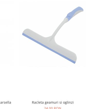
arsella
Racleta geamuri si oglinzi
Betisoare 
24,00 RON