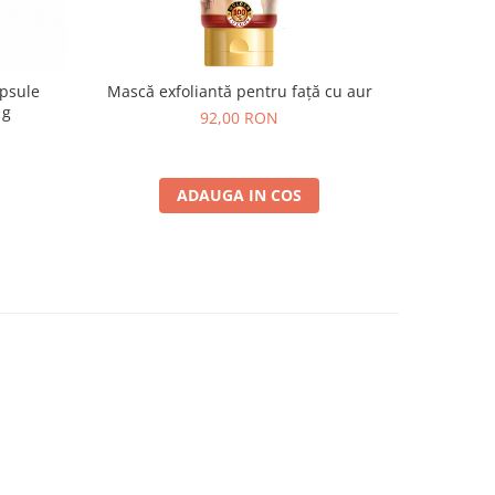
apsule
Mască exfoliantă pentru față cu aur
TianD
 g
92,00 RON
ADAUGA IN COS