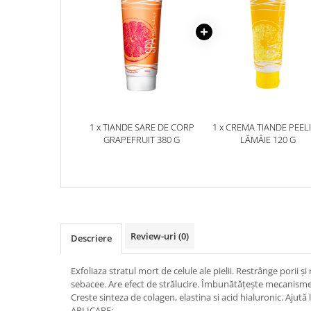
Plasturi
Produse incontinenta
Sampon
Sare de baie
Servetele Umede
1 x TIANDE SARE DE CORP
1 x CREMA TIANDE PEEL
GRAPEFRUIT 380 G
LĂMÂIE 120 G
Review-uri
(0)
Descriere
Exfoliaza stratul mort de celule ale pielii. Restrânge porii ș
sebacee. Are efect de strălucire. Îmbunătățește mecanismele
Creste sinteza de colagen, elastina si acid hialuronic. Ajută la
APLICARE: