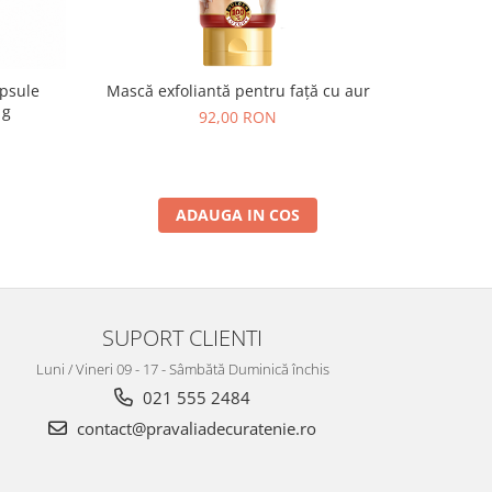
apsule
Mască exfoliantă pentru față cu aur
TianD
 g
92,00 RON
ADAUGA IN COS
SUPORT CLIENTI
Luni / Vineri 09 - 17 - Sâmbătă Duminică închis
021 555 2484
contact@pravaliadecuratenie.ro