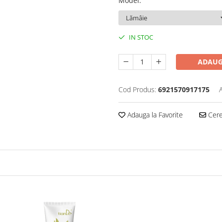
Model
:
IN STOC
ADAUG
Cod Produs:
6921570917175
Adauga la Favorite
Cere 