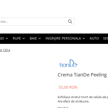
SEI
RUFE
BAIE
INGRIJIRE PERSONALA
AUTO
SE
e 120 g
Crema TianDe Peeling
55,00 RON
Exfoliaza stratul mort de celule ale 
Are efect de strălucire.