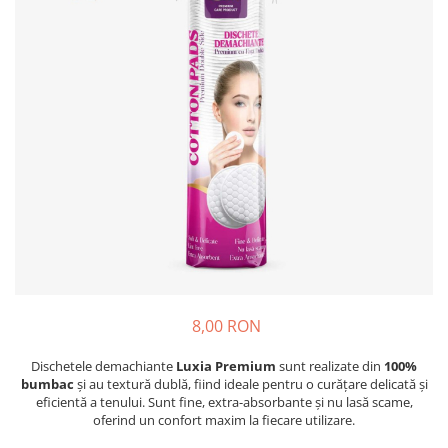
Absorbanti de Umiditate & Rezerve
Ceaiuri
Bioactivatori & Tratamente Fose
Septice
Cosmetice
Manusi Protectie
Vopsea Par
Ingrijire Par
Solutii curatare mobila
Ingrijire corp
Ingrijire maini
Ingrijire picioare
Ingrijire Urechi
Îngrijire Ten
Curatare Intretinere Incaltaminte
Farmaceutice
8,00 RON
Gel de Dus
Igiena Orala
Dischetele demachiante
Luxia Premium
sunt realizate din
100%
bumbac
și au textură dublă, fiind ideale pentru o curățare delicată și
Make-up
eficientă a tenului. Sunt fine, extra-absorbante și nu lasă scame,
oferind un confort maxim la fiecare utilizare.
Fond de ten
Rujuri