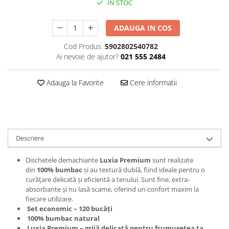
IN STOC
Plasturi
ADAUGA IN COS
Produse incontinenta
Sampon
Cod Produs:
5902802540782
Ai nevoie de ajutor?
021 555 2484
Sare de baie
Servetele Umede
Adauga la Favorite
Cere informatii
Descriere
Dischetele demachiante
Luxia Premium
sunt realizate
din
100% bumbac
și au textură dublă, fiind ideale pentru o
curățare delicată și eficientă a tenului. Sunt fine, extra-
absorbante și nu lasă scame, oferind un confort maxim la
fiecare utilizare.
Set economic – 120 bucăți
100% bumbac natural
Luxia Premium – grijă delicată pentru frumusețea ta