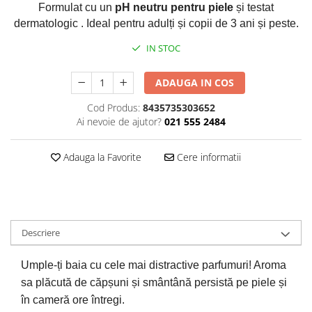
Formulat cu un
pH neutru pentru
piele
și testat
Plasturi
dermatologic . Ideal pentru adulți și copii de 3 ani și peste.
Produse incontinenta
IN STOC
Sampon
ADAUGA IN COS
Sare de baie
Servetele Umede
Cod Produs:
8435735303652
Ai nevoie de ajutor?
021 555 2484
Adauga la Favorite
Cere informatii
Descriere
Umple-ți baia cu cele mai distractive parfumuri! Aroma
sa plăcută de căpșuni și smântână persistă pe piele și
în cameră ore întregi.