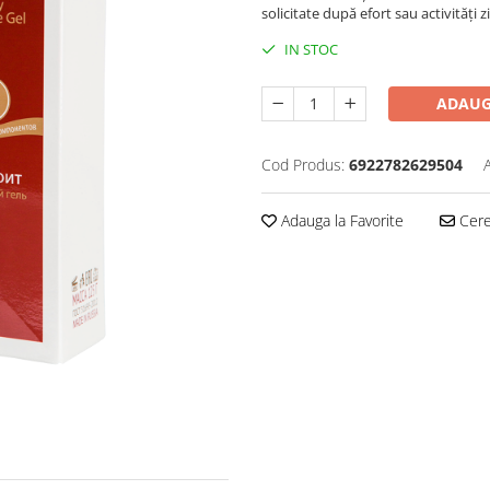
solicitate după efort sau activități zi
IN STOC
ADAUG
Cod Produs:
6922782629504
Adauga la Favorite
Cere 