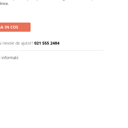
lnice.
A IN COS
Ai nevoie de ajutor?
021 555 2484
informatii