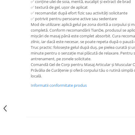
✅ conține ulei de soia, mentă, eucalipt și extract de brad
✅ textură de gel, ușor de aplicat
✅ recomandat după efort fizic sau activități solicitante
✅ potrivit pentru persoane active sau sedentare
Mod de utilizare: aplică gelul pe zona dorită a corpului și
completă. Conform recomandării TianDe, produsul se aplic
mișcări de masaj până este complet absorbit. Cura recom
zilnic, iar dacă este necesar, se poate repeta după o pauză
Truc practic: folosește gelul după duș, pe pielea curată și
minute pentru o senzație mai plăcută de relaxare. Pentru sp
antrenament, pe zonele solicitate.
Comandă Gel de Corp pentru Masaj Articular și Muscular O
Prăvălia de Curățenie și oferă corpului tău o rutină simplă d
locală.
Informatii conformitate produs