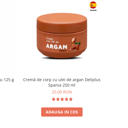
lu 125 g
Cremă de corp cu ulei de argan Deliplus
CânepăU
Spania 250 ml
25,00 RON
ADAUGA IN COS