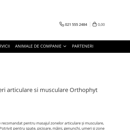
021 555 2484
0,00
RVICII
ANIMALE DE COMPANIE
PARTENERI
ri articulare si musculare Orthophyt
 recomandat pentru masajul zonelor articulare și musculare,
 Potrivit pentru spate, picioare, mâini, genunchi, umeri și zone