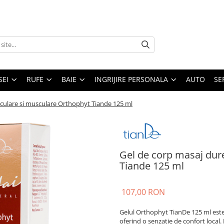
SEI
RUFE
BAIE
INGRIJIRE PERSONALA
AUTO
SE
ticulare si musculare Orthophyt Tiande 125 ml
Gel de corp masaj dure
Tiande 125 ml
107,00 RON
Gelul Orthophyt TianDe 125 ml este
oferind o senzație de confort local.