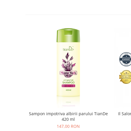
Sampon impotriva albirii parului TianDe
Il Sal
420 ml
147,00 RON