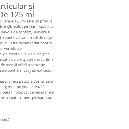
ticular și
De 125 ml
t TianDe 125 ml este un produs
culații, mâini, picioare, spate sau
evoie de confort, relaxare și
ăți repetitive sau un stil de viață
rodusul este recomandat pentru
nei vertebrale.
i de mentă, ulei de eucalipt și
senzația de prospețime și confort
iul de mentă oferă o senzație
usele pentru masaj, iar extractul
asaj direct pe zona dorită. Este
merg mult pe jos, lucrează în
Poate fi folosit și de persoanele
entru spate, umeri, picioare sau
oloană