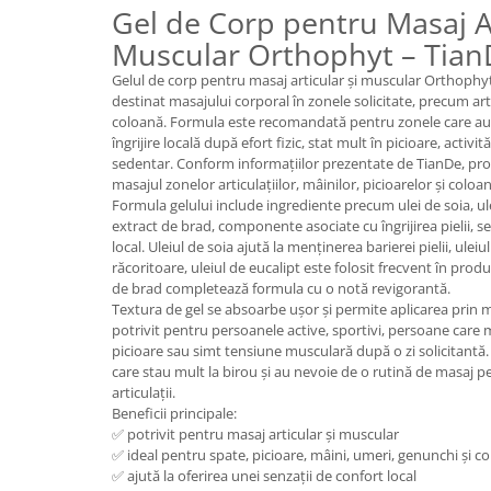
Gel de Corp pentru Masaj Ar
Plasturi
Muscular Orthophyt – Tian
Produse incontinenta
Gelul de corp pentru masaj articular și muscular Orthophy
Sampon
destinat masajului corporal în zonele solicitate, precum arti
coloană. Formula este recomandată pentru zonele care au n
Sare de baie
îngrijire locală după efort fizic, stat mult în picioare, activit
sedentar. Conform informațiilor prezentate de TianDe, p
Servetele Umede
masajul zonelor articulațiilor, mâinilor, picioarelor și coloa
Formula gelului include ingrediente precum ulei de soia, ule
extract de brad, componente asociate cu îngrijirea pielii, 
local. Uleiul de soia ajută la menținerea barierei pielii, ule
răcoritoare, uleiul de eucalipt este folosit frecvent în prod
de brad completează formula cu o notă revigorantă.
Textura de gel se absoarbe ușor și permite aplicarea prin m
potrivit pentru persoanele active, sportivi, persoane care 
picioare sau simt tensiune musculară după o zi solicitantă. 
care stau mult la birou și au nevoie de o rutină de masaj p
articulații.
Beneficii principale:
✅ potrivit pentru masaj articular și muscular
✅ ideal pentru spate, picioare, mâini, umeri, genunchi și c
✅ ajută la oferirea unei senzații de confort local