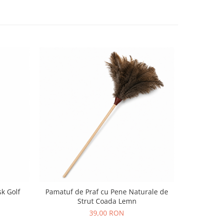
k Golf
Pamatuf de Praf cu Pene Naturale de
Cremă r
Strut Coada Lemn
39,00 RON