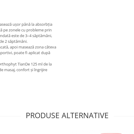
 masează ușor până la absorbția
ă pe zonele cu probleme prin
andată este de 3–4 săptămâni,
 de 2 săptămâni.
 uscată, apoi masează zona câteva
ortivi, poate fi aplicat după
rthophyt TianDe 125 ml de la
e masaj, confort și îngrijire
PRODUSE ALTERNATIVE