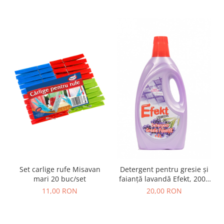
Set carlige rufe Misavan
Detergent pentru gresie și
mari 20 buc/set
faianță lavandă Efekt, 2000
ml
11,00 RON
20,00 RON