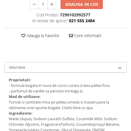
ADAUGA IN COS
Plasturi
Cod Produs:
7290102992577
Produse incontinenta
Ai nevoie de ajutor?
021 555 2484
Sampon
Sare de baie
Adauga la Favorite
Cere informatii
Servetele Umede
Descriere
Proprietati:
- formula bogata in nuca de cocos curata si lasa pielea fina;
- parfumul de vanilie va persista intreaga zi.
Mod de utilizare:
Turnati o cantitate mica pe pielea umeda si masati pana la
obtinerea unei spume bogate. Clatiti bine cu apa.
Ingrediente:
Water (Aqua), Sodium Laureth Sulfate, Cocamide MEA, Sodium
Chloride, Glycerin, Fragrance (Parfum), Cocamidopropyl Betaine,
Styrene/Acrylates Copolymer, Glycol Distearate, DMDM