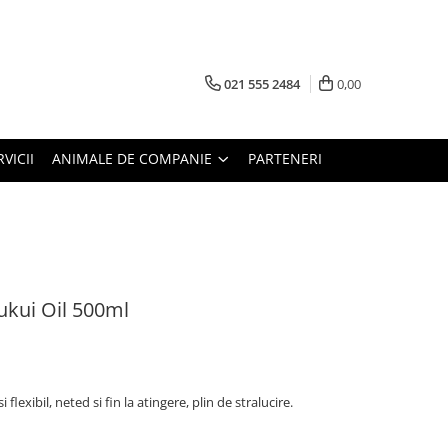
021 555 2484
0,00
RVICII
ANIMALE DE COMPANIE
PARTENERI
kui Oil 500ml
si flexibil, neted si fin la atingere, plin de stralucire.