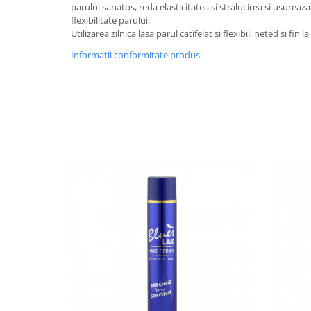
parului sanatos, reda elasticitatea si stralucirea si usureaza 
Plasturi
flexibilitate parului.
Utilizarea zilnica lasa parul catifelat si flexibil, neted si fin l
Produse incontinenta
Informatii conformitate produs
Sampon
Sare de baie
Servetele Umede