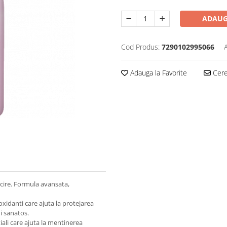
ADAUG
Cod Produs:
7290102995066
Adauga la Favorite
Cere 
ucire. Formula avansata,
ioxidanti care ajuta la protejarea
ui sanatos.
tiali care ajuta la mentinerea