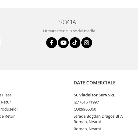
SOCIAL
Urmareste-ne in social media
DATE COMERCIALE
 Plata
SC Vladelsor Serv SRL
e Retur
J27 /616 /1997
Produselor
CUI:9966060
de Retur
Strada Bogdan Dragos Bl 7,
Roman, Neamt
Roman, Neamt