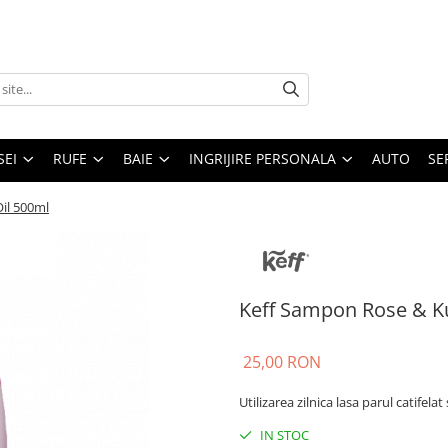
SEI
RUFE
BAIE
INGRIJIRE PERSONALA
AUTO
SE
il 500ml
Keff Sampon Rose & Ku
25,00 RON
Utilizarea zilnica lasa parul catifelat 
IN STOC