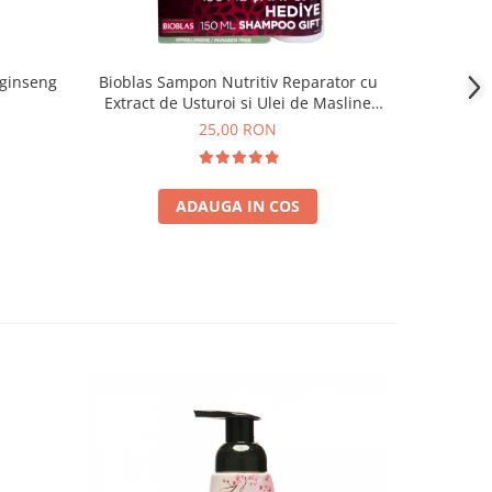
 ginseng
Bioblas Sampon Nutritiv Reparator cu
L’Oréal
Extract de Usturoi si Ulei de Masline
C
Organic 360 ml
25,00 RON
ADAUGA IN COS