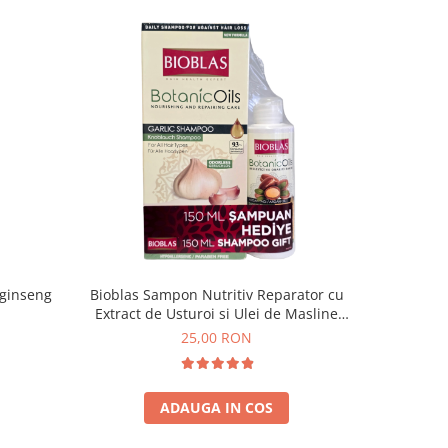
 ginseng
Bioblas Sampon Nutritiv Reparator cu
L’Oréal
Extract de Usturoi si Ulei de Masline
C
Organic 360 ml
25,00 RON
ADAUGA IN COS