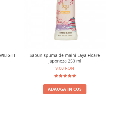
WILIGHT
Sapun spuma de maini Laya Floare
Săpun li
Japoneza 250 ml
9,00 RON
ADAUGA IN COS