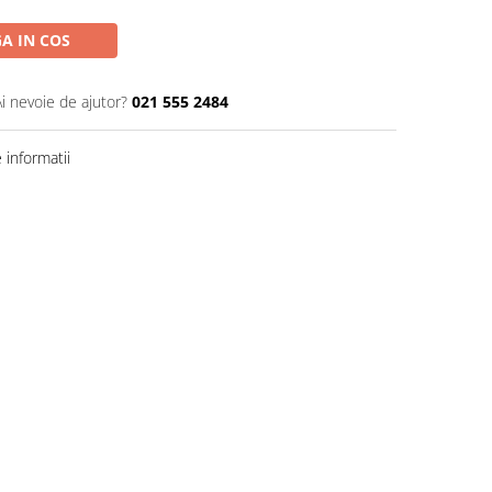
A IN COS
Ai nevoie de ajutor?
021 555 2484
informatii