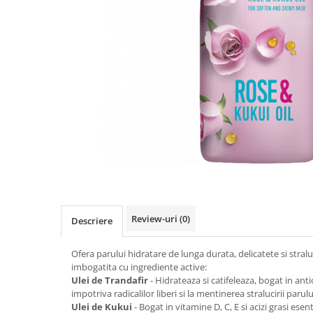
Insecticide
Ceaiuri
Dezinfectante
Cosmetice
Absorbanti de Umiditate & Rezerve
Vopsea Par
Bioactivatori & Tratamente Fose
Ingrijire Par
Septice
Ingrijire corp
Manusi Protectie
Ingrijire maini
Ingrijire picioare
Solutii curatare mobila
Ingrijire Urechi
Îngrijire Ten
Curatare Intretinere Incaltaminte
Farmaceutice
Review-uri
(0)
Descriere
Gel de Dus
Igiena Orala
Ofera parului hidratare de lunga durata, delicatete si stral
imbogatita cu ingrediente active:
Make-up
Ulei de Trandafir
- Hidrateaza si catifeleaza, bogat in ant
impotriva radicalilor liberi si la mentinerea stralucirii parul
Fond de ten
Ulei de Kukui
- Bogat in vitamine D, C, E si acizi grasi esen
Rujuri