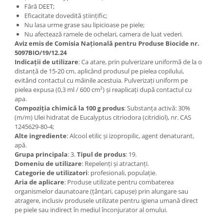
Fără DEET;
Eficacitate dovedită științific;
Nu lasa urme grase sau lipicioase pe piele;
Nu afectează ramele de ochelari, camera de luat vederi.
Aviz emis de Comisia Națională pentru Produse Biocide nr.
5097BIO/19/12.24
Indicații de utilizare
: Ca atare, prin pulverizare uniformă de la o
distanță de 15-20 cm, aplicând produsul pe pielea copilului,
evitând contactul cu mâinile acestuia. Pulverizați uniform pe
pielea expusa (0,3 ml / 600 cm²) și reaplicați după contactul cu
apa.
Compoziția chimică la 100 g produs
: Substanța activă: 30%
(m/m) Ulei hidratat de Eucalyptus citriodora (citridiol), nr. CAS
1245629-80-4;
Alte ingrediente
: Alcool etilic și izopropilic, agent denaturant,
apă.
Grupa principala
: 3.
Tipul de produs
: 19.
Domeniu de utilizare
: Repelenți și atractanți.
Categorie de utilizatori
: profesionali, populație.
Aria de aplicare
: Produse utilizate pentru combaterea
organismelor daunatoare (țânțari, capușe) prin alungare sau
atragere, inclusiv produsele utilizate pentru igiena umană direct
pe piele sau indirect în mediul înconjurator al omului.