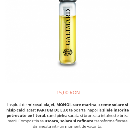
Insecticide
Ceaiuri
Dezinfectante
Cosmetice
Absorbanti de Umiditate & Rezerve
Vopsea Par
Bioactivatori & Tratamente Fose
Ingrijire Par
Septice
Ingrijire corp
Manusi Protectie
Ingrijire maini
Ingrijire picioare
Solutii curatare mobila
Ingrijire Urechi
Îngrijire Ten
Curatare Intretinere Incaltaminte
Farmaceutice
15,00 RON
Gel de Dus
Inspirat de
mirosul plajei, MONOI, sare marina, creme solare si
Igiena Orala
nisip cald
, acest
PARFUM DE LUX
te poarta inapoi la
zilele insorite
petrecute pe litoral
, cand pielea sarata si bronzata intalneste briza
Make-up
marii. Compozitia sa
usoara, solara si rafinata
transforma fiecare
dimineata intr-un moment de vacanta.
Fond de ten
Rujuri