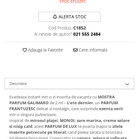
STOC EPUIZAT
Plasturi
ALERTA STOC
Produse incontinenta
Sampon
Cod Produs:
C1852
Ai nevoie de ajutor?
021 555 2484
Sare de baie
Servetele Umede
Adauga la Favorite
Cere informatii
Descriere
Evadeaza instant intr-o zi insorita de vacanta cu
MOSTRA
PARFUM GALIMARD
de 2 ml –
L’ete dernier
, un
PARFUM
FRANTUZESC
delicat si nostalgic, care surprinde
esenta verii
intr-o singura pulverizare.
Inspirat de
mirosul plajei, MONOI, sare marina, creme solare
si nisip cald
, acest
PARFUM DE LUX
te poarta inapoi la
zilele
insorite petrecute pe litoral
, cand pielea sarata si bronzata
intalneste briza marii. Compozitia sa
usoara, solara si rafinata