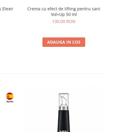
s Elexir
Crema cu efect de lifting pentru sani
Pudra de 
Vol+Up 50 ml
130,00 RON
ADAUGA IN COS