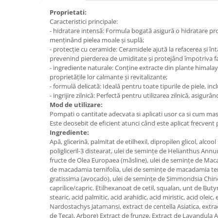
Proprietati:
Plasturi
Caracteristici principale:
Produse incontinenta
- hidratare intensă: Formula bogată asigură o hidratare pr
menținând pielea moale și suplă;
Sampon
- protecție cu ceramide: Ceramidele ajută la refacerea și întă
Sare de baie
prevenind pierderea de umiditate și protejând împotriva fac
- ingrediente naturale: Conține extracte din plante himal
Servetele Umede
proprietățile lor calmante și revitalizante;
- formulă delicată: Ideală pentru toate tipurile de piele, inc
- ingrijire zilnică: Perfectă pentru utilizarea zilnică, asigurâ
Mod de utilizare:
Pompati o cantitate adecvata si aplicati usor ca si cum ma
Este deosebit de eficient atunci când este aplicat frecvent 
Ingrediente:
Apă, glicerină, palmitat de etilhexil, dipropilen glicol, alcool
poligliceril-3 distearat, ulei de semințe de Helianthus Annuu
fructe de Olea Europaea (măsline), ulei de semințe de Maca
de macadamia ternifolia, ulei de semințe de macadamia terni
gratissima (avocado), ulei de semințe de Simmondsia Chinens
caprilice/capric. Etilhexanoat de cetil, squalan, unt de Bu
stearic, acid palmitic, acid arahidic, acid miristic, acid olei
Nardostachys Jatamansi, extract de centella Asiatica, extrac
de Teca), Arbore) Extract de frunze, Extract de Lavandula A