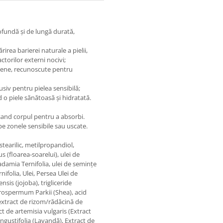
ofundă și de lungă durată,
rirea barierei naturale a pielii,
torilor externi nocivi;
ayene, recunoscute pentru
lusiv pentru pielea sensibilă;
nd o piele sănătoasă și hidratată.
sand corpul pentru a absorbi.
pe zonele sensibile sau uscate.
 stearilic, metilpropandiol,
s (floarea-soarelui), ulei de
damia Ternifolia, ulei de semințe
folia, Ulei, Persea Ulei de
is (jojoba), trigliceride
tyrospermum Parkii (Shea), acid
c, extract de rizom/rădăcină de
t de artemisia vulgaris (Extract
ngustifolia (Lavandă), Extract de