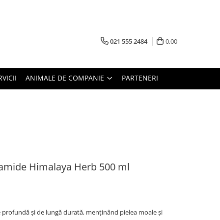
021 555 2484
0,00
RVICII
ANIMALE DE COMPANIE
PARTENERI
ramide Himalaya Herb 500 ml
 profundă și de lungă durată, menținând pielea moale și