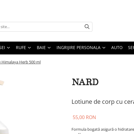
SEI
RUFE
BAIE
INGRIJIRE PERSONALA
AUTO
SE
e Himalaya Herb 500 ml
Lotiune de corp cu ce
55,00 RON
Formula bogată asigură o hidratare