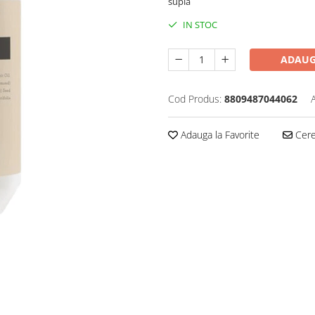
suplă
IN STOC
ADAUG
Cod Produs:
8809487044062
Adauga la Favorite
Cere 