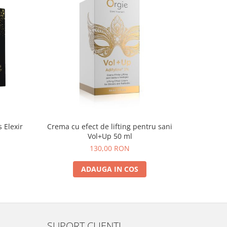
s Elexir
Crema cu efect de lifting pentru sani
Cremă bal
Vol+Up 50 ml
130,00 RON
ADAUGA IN COS
SUPORT CLIENTI