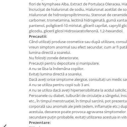
flori de Nymphaea Alba, Extract de Portulaca Oleracea, Hi
încrucișat de hialuronat de sodiu, Hialuronat acetilat de sod
Hialuronat de hidroxipropiltrimoniu, Steronat de ceramideta
carbomer, trometamina, lecitină hidrogenată, gumă xantan,
pantenol, poligliceril-10 miristat, gliceril caprilat, caprylil glic
glicodiu, gliceril glicol Hidroxiacetofenonă, 1,2-hexandiol.
Precautii:
Când utilizați produse cosmetice sau după utilizare, consult
vreun simptom anormal sau efect secundar, cum ar fi pată
lumina directă a soarelui.
Nu folosiți zonele deteriorate.
Precauții pentru depozitare și manipulare.
A nu se lăsa la îndemâna copiilor.
Evitați lumina directă a soarelui.
Dacă aveți orice simptome alergice, consultați un medic sau
A nu se utiliza pentru copii sub 3 ani.
A nu se utiliza dacă aveți hipersensibilitate la acidul salicilic.
Persoanele cu diabet, tulburări de circulație a sângelui, insu
etc., în timpul menstruației, în timpul sarcinii, pot prezent
corporală sau anomalii ale pielii (edem, inflamație etc.) după 
acestuia, deoarece poate provoca agravarea simptomelor 
secundare puțin probabile, evitați utilizarea acestuia in viit
Prezentare: