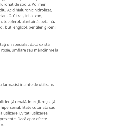
aluronat de sodiu, Polimer
iu, Acid hialuronic hidrolizat,
n, G. Citrat, trisiloxan,
 tocoferol, alantoină, betaină,
ol, butilenglicol, pentilen gliceril,
ați un specialist dacă există
 roșie, umflare sau mâncărime la
 farmacist înainte de utilizare.
ficiență renală, infecții, roșeață
a hipersensibilitate cutanată sau
utilizare. Evitați utilizarea
prezente. Dacă apar efecte
or.