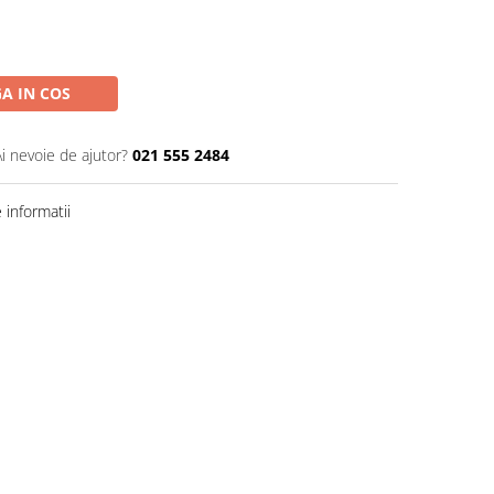
A IN COS
Ai nevoie de ajutor?
021 555 2484
informatii