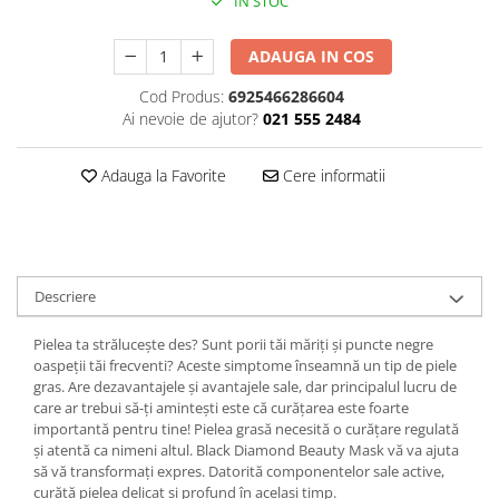
IN STOC
Plasturi
ADAUGA IN COS
Produse incontinenta
Cod Produs:
6925466286604
Sampon
Ai nevoie de ajutor?
021 555 2484
Sare de baie
Servetele Umede
Adauga la Favorite
Cere informatii
Descriere
Pielea ta strălucește des? Sunt porii tăi măriți și puncte negre
oaspeții tăi frecventi? Aceste simptome înseamnă un tip de piele
gras. Are dezavantajele și avantajele sale, dar principalul lucru de
care ar trebui să-ți amintești este că curățarea este foarte
importantă pentru tine! Pielea grasă necesită o curățare regulată
și atentă ca nimeni altul. Black Diamond Beauty Mask vă va ajuta
să vă transformați expres. Datorită componentelor sale active,
curăță pielea delicat și profund în același timp.