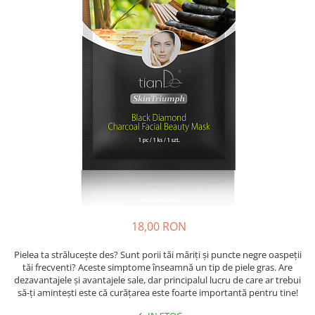
Absorbanti de Umiditate & Rezerve
Ceaiuri
Bioactivatori & Tratamente Fose
Septice
Cosmetice
Manusi Protectie
Vopsea Par
Ingrijire Par
Solutii curatare mobila
Ingrijire corp
Ingrijire maini
Ingrijire picioare
Ingrijire Urechi
Îngrijire Ten
Curatare Intretinere Incaltaminte
Farmaceutice
18,00 RON
Gel de Dus
Igiena Orala
Pielea ta strălucește des? Sunt porii tăi măriți și puncte negre oaspeții
tăi frecventi? Aceste simptome înseamnă un tip de piele gras. Are
Make-up
dezavantajele și avantajele sale, dar principalul lucru de care ar trebui
să-ți amintești este că curățarea este foarte importantă pentru tine!
Fond de ten
Rujuri