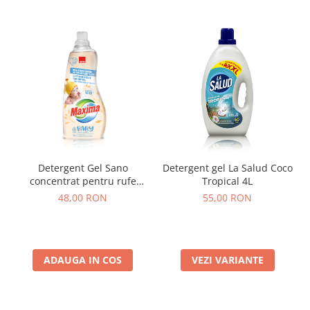
Detergent Gel Sano
Detergent gel La Salud Coco
concentrat pentru rufe
Tropical 4L
Maxima Baby Oat 1500 ml
48,00 RON
55,00 RON
ADAUGA IN COS
VEZI VARIANTE