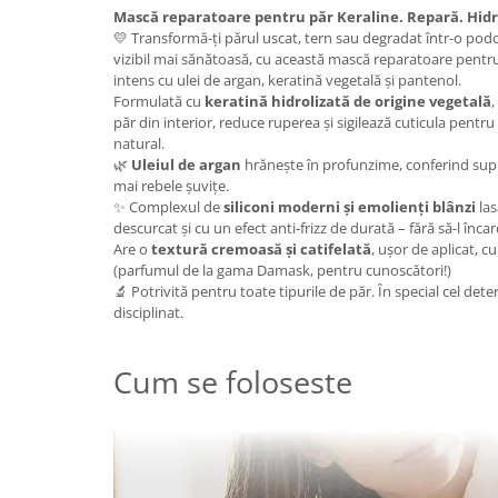
Mască reparatoare pentru păr Keraline. Repară. Hidr
Plasturi
💛 Transformă-ți părul uscat, tern sau degradat într-o podo
vizibil mai sănătoasă, cu această mască reparatoare pentr
Produse incontinenta
intens cu ulei de argan, keratină vegetală și pantenol.
Sampon
Formulată cu
keratină hidrolizată de origine vegetală
,
păr din interior, reduce ruperea și sigilează cuticula pentru 
Sare de baie
natural.
🌿
Uleiul de argan
hrănește în profunzime, conferind supleț
Servetele Umede
mai rebele șuvițe.
✨ Complexul de
siliconi moderni și emolienți blânzi
las
descurcat și cu un efect anti-frizz de durată – fără să-l încar
Are o
textură cremoasă și catifelată
, ușor de aplicat, c
(parfumul de la gama Damask, pentru cunoscători!)
🔬 Potrivită pentru toate tipurile de păr. În special cel dete
disciplinat.
Cum se foloseste