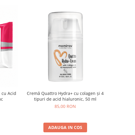
 cu Acid
Cremă Quattro Hydra+ cu colagen și 4
Crema Ti
uc
tipuri de acid hialuronic, 50 ml
85,00 RON
ADAUGA IN COS