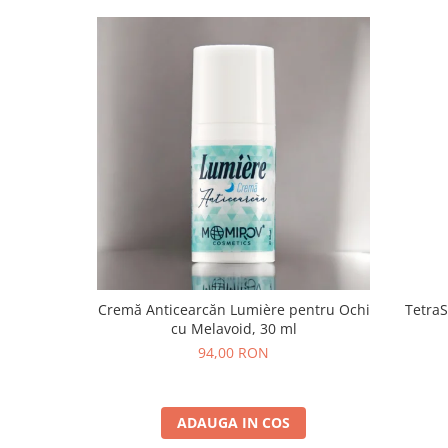
Cremă Anticearcăn Lumière pentru Ochi
TetraS
cu Melavoid, 30 ml
94,00 RON
ADAUGA IN COS