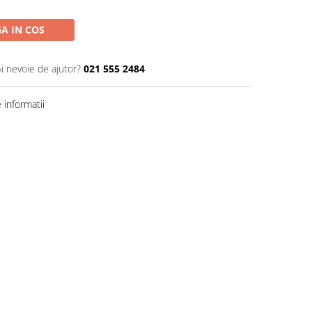
A IN COS
Ai nevoie de ajutor?
021 555 2484
informatii