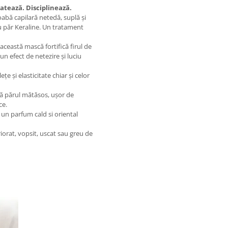
atează. Disciplinează.
abă capilară netedă, suplă și
u păr Keraline. Un tratament
 această mască fortifică firul de
un efect de netezire și luciu
e și elasticitate chiar și celor
ă părul mătăsos, ușor de
ce.
u un parfum cald si oriental
riorat, vopsit, uscat sau greu de