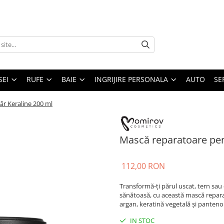
SEI
RUFE
BAIE
INGRIJIRE PERSONALA
AUTO
SE
r Keraline 200 ml
Mască reparatoare pen
112,00 RON
Transformă-ți părul uscat, tern sau 
sănătoasă, cu această mască repara
argan, keratină vegetală și pantenol
IN STOC