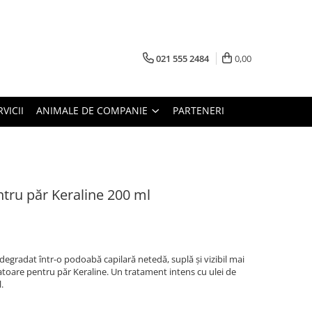
021 555 2484
0,00
RVICII
ANIMALE DE COMPANIE
PARTENERI
tru păr Keraline 200 ml
degradat într-o podoabă capilară netedă, suplă și vizibil mai
toare pentru păr Keraline. Un tratament intens cu ulei de
.