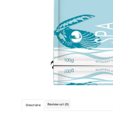
Absorbanti de Umiditate & Rezerve
Ceaiuri
Bioactivatori & Tratamente Fose
Septice
Cosmetice
Manusi Protectie
Vopsea Par
Ingrijire Par
Solutii curatare mobila
Ingrijire corp
Ingrijire maini
Ingrijire picioare
Ingrijire Urechi
Îngrijire Ten
Curatare Intretinere Incaltaminte
Farmaceutice
Gel de Dus
Igiena Orala
Make-up
Review-uri
(0)
Descriere
Fond de ten
Rujuri