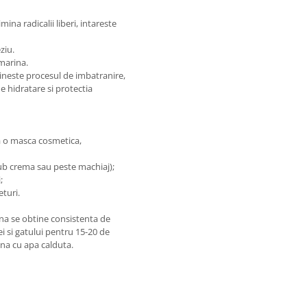
ina radicalii liberi, intareste
ziu.
marina.
tineste procesul de imbatranire,
 hidratare si protectia
ca o masca cosmetica,
sub crema sau peste machiaj);
;
eturi.
na se obtine consistenta de
i si gatului pentru 15-20 de
ina cu apa calduta.