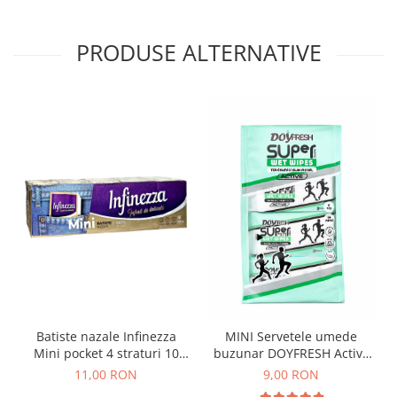
PRODUSE ALTERNATIVE
Batiste nazale Infinezza
MINI Servetele umede
Mini pocket 4 straturi 10
buzunar DOYFRESH Active
pachete/set
Antiperspirant – 8 pachete
11,00 RON
9,00 RON
x 8 bucati, 64 servetele/bax