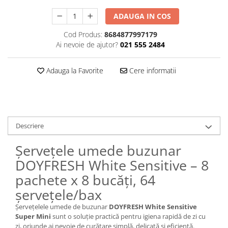
Plasturi
ADAUGA IN COS
Produse incontinenta
Cod Produs:
8684877997179
Ai nevoie de ajutor?
021 555 2484
Sampon
Sare de baie
Adauga la Favorite
Cere informatii
Servetele Umede
Descriere
Șervețele umede buzunar
DOYFRESH White Sensitive – 8
pachete x 8 bucăți, 64
șervețele/bax
Șervețelele umede de buzunar
DOYFRESH White Sensitive
Super Mini
sunt o soluție practică pentru igiena rapidă de zi cu
zi, oriunde ai nevoie de curățare simplă, delicată și eficientă.