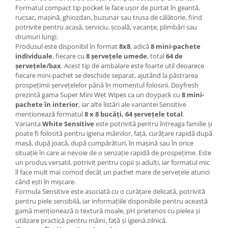
Formatul compact tip pocket le face ușor de purtat în geantă,
rucsac, mașină, ghiozdan, buzunar sau trusa de călătorie, fiind
potrivite pentru acasă, serviciu, școală, vacanțe, plimbări sau
drumuri lungi.
Produsul este disponibil în format
8x8
, adică
8 mini-pachete
individuale
, fiecare cu
8 șervețele umede
, total
64 de
șervețele/bax
. Acest tip de ambalare este foarte util deoarece
fiecare mini-pachet se deschide separat, ajutând la păstrarea
prospețimii șervețelelor până în momentul folosirii. Doyfresh
prezintă gama Super Mini Wet Wipes ca un doypack cu
8 mini-
pachete în interior
, iar alte listări ale variantei Sensitive
menționează formatul
8 x 8 bucăți, 64 șervețele total
.
Varianta
White Sensitive
este potrivită pentru întreaga familie și
poate fi folosită pentru igiena mâinilor, față, curățare rapidă după
masă, după joacă, după cumpărături, în mașină sau în orice
situație în care ai nevoie de o senzație rapidă de prospețime. Este
un produs versatil, potrivit pentru copii și adulți, iar formatul mic
îl face mult mai comod decât un pachet mare de șervețele atunci
când ești în mișcare.
Formula Sensitive este asociată cu o curățare delicată, potrivită
pentru piele sensibilă, iar informațiile disponibile pentru această
gamă menționează o textură moale, pH prietenos cu pielea și
utilizare practică pentru mâini, față și igienă zilnică.