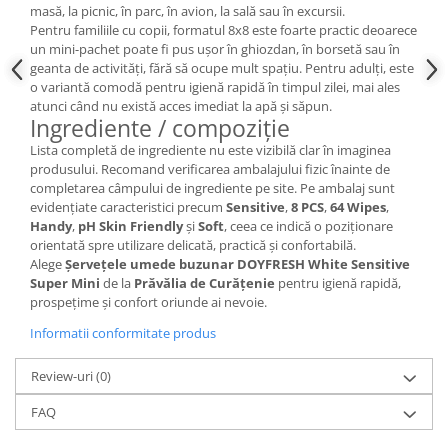
masă, la picnic, în parc, în avion, la sală sau în excursii.
Pentru familiile cu copii, formatul 8x8 este foarte practic deoarece
un mini-pachet poate fi pus ușor în ghiozdan, în borsetă sau în
geanta de activități, fără să ocupe mult spațiu. Pentru adulți, este
o variantă comodă pentru igienă rapidă în timpul zilei, mai ales
atunci când nu există acces imediat la apă și săpun.
Ingrediente / compoziție
Lista completă de ingrediente nu este vizibilă clar în imaginea
produsului. Recomand verificarea ambalajului fizic înainte de
completarea câmpului de ingrediente pe site. Pe ambalaj sunt
evidențiate caracteristici precum
Sensitive
,
8 PCS
,
64 Wipes
,
Handy
,
pH Skin Friendly
și
Soft
, ceea ce indică o poziționare
orientată spre utilizare delicată, practică și confortabilă.
Alege
Șervețele umede buzunar DOYFRESH White Sensitive
Super Mini
de la
Prăvălia de Curățenie
pentru igienă rapidă,
prospețime și confort oriunde ai nevoie.
Informatii conformitate produs
Review-uri
(0)
FAQ