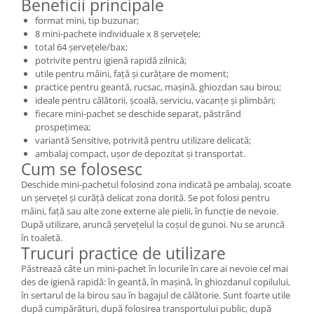
Beneficii principale
format mini, tip buzunar;
8 mini-pachete individuale x 8 șervețele;
total 64 șervețele/bax;
potrivite pentru igienă rapidă zilnică;
utile pentru mâini, față și curățare de moment;
practice pentru geantă, rucsac, mașină, ghiozdan sau birou;
ideale pentru călătorii, școală, serviciu, vacanțe și plimbări;
fiecare mini-pachet se deschide separat, păstrând
prospețimea;
variantă Sensitive, potrivită pentru utilizare delicată;
ambalaj compact, ușor de depozitat și transportat.
Cum se folosesc
Deschide mini-pachetul folosind zona indicată pe ambalaj, scoate
un șervețel și curăță delicat zona dorită. Se pot folosi pentru
mâini, față sau alte zone externe ale pielii, în funcție de nevoie.
După utilizare, aruncă șervețelul la coșul de gunoi. Nu se aruncă
în toaletă.
Trucuri practice de utilizare
Păstrează câte un mini-pachet în locurile în care ai nevoie cel mai
des de igienă rapidă: în geantă, în mașină, în ghiozdanul copilului,
în sertarul de la birou sau în bagajul de călătorie. Sunt foarte utile
după cumpărături, după folosirea transportului public, după