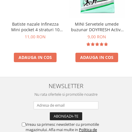
Batiste nazale Infinezza
MINI Servetele umede
Mini pocket 4 straturi 10
buzunar DOYFRESH Active
pachete/set
Antiperspirant – 8 pachete
11,00 RON
9,00 RON
x 8 bucati, 64 servetele/bax
ADAUGA IN COS
ADAUGA IN COS
NEWSLETTER
Nu rata ofertele si promotiile noastre
Vreau sa primesc newsletter cu promotiile
magazinului. Afla mai multe in
Politica de