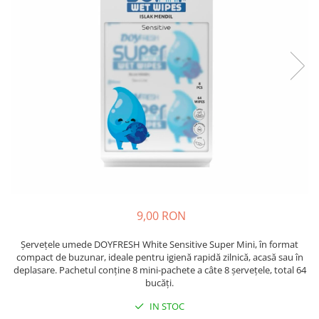
Insecticide
Ceaiuri
Dezinfectante
Cosmetice
Absorbanti de Umiditate & Rezerve
Vopsea Par
Bioactivatori & Tratamente Fose
Ingrijire Par
Septice
Ingrijire corp
Manusi Protectie
Ingrijire maini
Ingrijire picioare
Solutii curatare mobila
Ingrijire Urechi
Îngrijire Ten
Curatare Intretinere Incaltaminte
Farmaceutice
9,00 RON
Gel de Dus
Șervețele umede DOYFRESH White Sensitive Super Mini, în format
Igiena Orala
compact de buzunar, ideale pentru igienă rapidă zilnică, acasă sau în
deplasare. Pachetul conține 8 mini-pachete a câte 8 șervețele, total 64
Make-up
bucăți.
Fond de ten
IN STOC
Rujuri