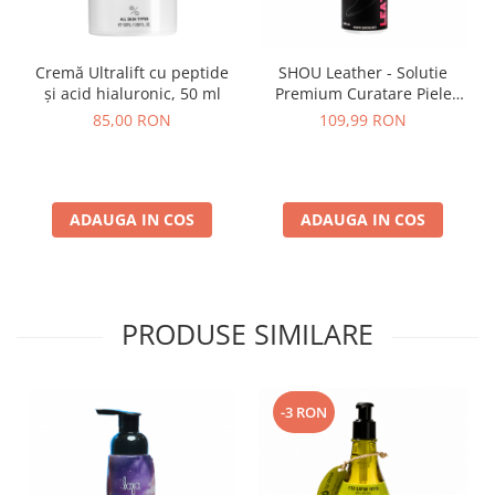
Cremă Ultralift cu peptide
SHOU Leather - Solutie
și acid hialuronic, 50 ml
Premium Curatare Piele
200ml
85,00 RON
109,99 RON
ADAUGA IN COS
ADAUGA IN COS
PRODUSE SIMILARE
-3 RON