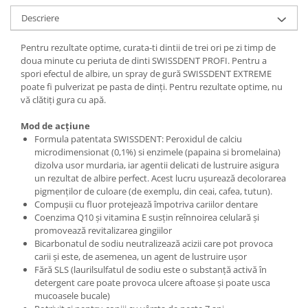
Descriere
Pentru rezultate optime, curata-ti dintii de trei ori pe zi timp de
doua minute cu periuta de dinti SWISSDENT PROFI. Pentru a
spori efectul de albire, un spray de gură SWISSDENT EXTREME
poate fi pulverizat pe pasta de dinți. Pentru rezultate optime, nu
vă clătiți gura cu apă.
Mod de acțiune
Formula patentata SWISSDENT: Peroxidul de calciu
microdimensionat (0,1%) si enzimele (papaina si bromelaina)
dizolva usor murdaria, iar agentii delicati de lustruire asigura
un rezultat de albire perfect. Acest lucru ușurează decolorarea
pigmenților de culoare (de exemplu, din ceai, cafea, tutun).
Compușii cu fluor protejează împotriva cariilor dentare
Coenzima Q10 și vitamina E susțin reînnoirea celulară și
promovează revitalizarea gingiilor
Bicarbonatul de sodiu neutralizează acizii care pot provoca
carii și este, de asemenea, un agent de lustruire ușor
Fără SLS (laurilsulfatul de sodiu este o substanță activă în
detergent care poate provoca ulcere aftoase și poate usca
mucoasele bucale)