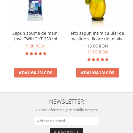
Sapun spuma de maini
Fito sapun intim cu ulei de
Laya TWILIGHT 250 ml
masline si floare de tei Viva
Oliva 400 ml
9,00 RON
18,00 RON
15,00 RON
ADAUGA IN COS
ADAUGA IN COS
NEWSLETTER
Nu rata ofertele si promotiile noastre