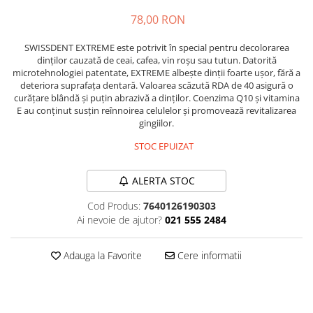
Plasturi
78,00 RON
Produse incontinenta
SWISSDENT EXTREME este potrivit în special pentru decolorarea
dinților cauzată de ceai, cafea, vin roșu sau tutun. Datorită
Sampon
microtehnologiei patentate, EXTREME albește dinții foarte ușor, fără a
Sare de baie
deteriora suprafața dentară. Valoarea scăzută RDA de 40 asigură o
curățare blândă și puțin abrazivă a dinților. Coenzima Q10 și vitamina
Servetele Umede
E au conținut susțin reînnoirea celulelor și promovează revitalizarea
gingiilor.
STOC EPUIZAT
ALERTA STOC
Cod Produs:
7640126190303
Ai nevoie de ajutor?
021 555 2484
Adauga la Favorite
Cere informatii