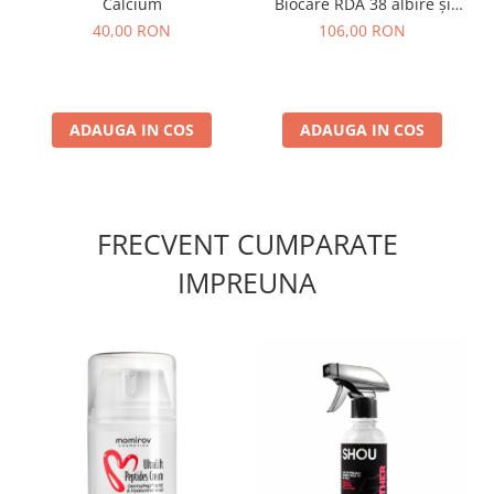
Calcium
Biocare RDA 38 albire și
regenerare naturală 100 ml
40,00 RON
106,00 RON
ADAUGA IN COS
ADAUGA IN COS
FRECVENT CUMPARATE
IMPREUNA