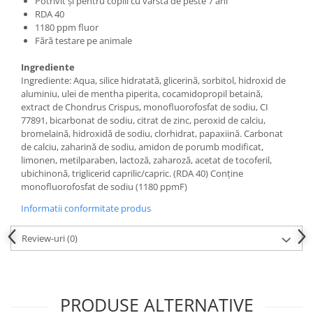
Potrivit și pentru copiii cu vârsta de peste 7 ani
RDA 40
1180 ppm fluor
Fără testare pe animale
Ingrediente
Ingrediente: Aqua, silice hidratată, glicerină, sorbitol, hidroxid de
aluminiu, ulei de mentha piperita, cocamidopropil betaină,
extract de Chondrus Crispus, monofluorofosfat de sodiu, CI
77891, bicarbonat de sodiu, citrat de zinc, peroxid de calciu,
bromelaină, hidroxidă de sodiu, clorhidrat, papaxiină. Carbonat
de calciu, zaharină de sodiu, amidon de porumb modificat,
limonen, metilparaben, lactoză, zaharoză, acetat de tocoferil,
ubichinonă, triglicerid caprilic/capric. (RDA 40) Conține
monofluorofosfat de sodiu (1180 ppmF)
Informatii conformitate produs
Review-uri
(0)
PRODUSE ALTERNATIVE